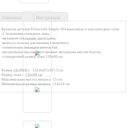
Описание
Инструкция
Кроватка детская Polini kids Simple 304 выполнена в классическом стиле.
-2 положения спального ложа;
-механизм опускания- автостенка;
-колеса и полозья для качания в комплекте;
-силиконовые накладки анти-зубки;
-натуральные высококачественные материалы-массив березы;
-стандартный размер ложа 120х60 см..
Размер (ДхШхВ) – 124,8х67х107,3 см.
Размер ложа – 120х60 см.
Максимальная высота матраса: 15 см.
Минимальный размер матраса: 114х54 см.