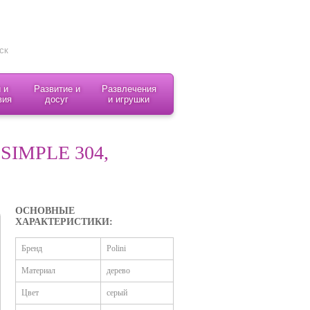
 и
Развитие и
Развлечения
вия
досуг
и игрушки
SIMPLE 304,
ОСНОВНЫЕ
ХАРАКТЕРИСТИКИ:
Бренд
Polini
Материал
дерево
Цвет
серый