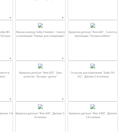
elby BH-
Рюкзак-кенгуру Selby Freedom. 1 место
Кроватка детская "Фея-660". 1 место в
 "Лучшая
в номинации “Товары для младенцев”
номинации "Лучшая мебель"
место в
Кроватка детская "Фея-620". Знак
Стульчик для кормления "Selby SH-
бель"
качества "Лучшее - детям"
152". Диплом 2-й степени
Диплом 1-й
Кроватка детская "Фея-630". Диплом 1-
Кроватка детская "Фея-1400". Диплом
й степени
1-й степени