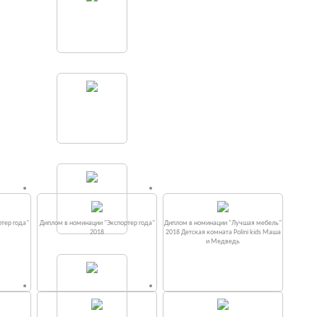
тер года"
Диплом в номинации "Экспортер года"
Диплом в номинации "Лучшая мебель"
2018
2018 Детская комната Polini kids Маша
и Медведь