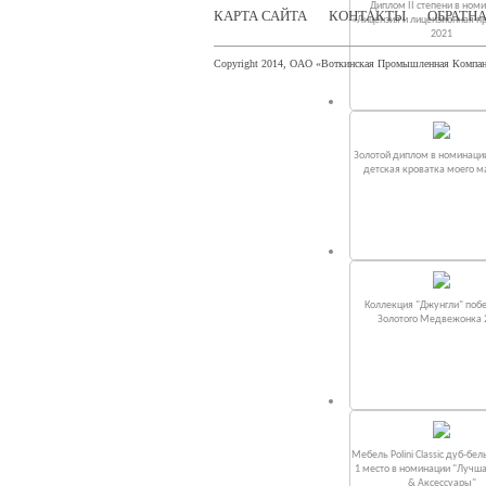
Диплом II степени в ном
КАРТА САЙТА
КОНТАКТЫ
ОБРАТНА
«Лицензия и лицензионная п
2021
Copyright 2014, ОАО «Воткинская Промышленная Компа
Золотой диплом в номинаци
детская кроватка моего 
Коллекция "Джунгли" поб
Золотого Медвежонка 
Мебель Polini Classic дуб-бел
1 место в номинации "Лучш
& Аксессуары"