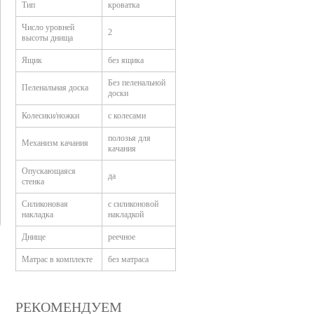
Тип
кроватка
Число уровней
2
высоты днища
Ящик
без ящика
Без пеленальной
Пеленальная доска
доски
Колесики/ножки
с колесами
полозья для
Механизм качания
качания
Опускающаяся
да
стенка
Силиконовая
с силиконовой
накладка
накладкой
Днище
реечное
Матрас в комплекте
без матраса
РЕКОМЕНДУЕМ