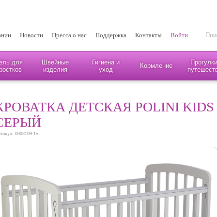
ании
Новости
Пресса о нас
Поддержка
Контакты
Войти
ель для
Швейные
Гигиена и
Прогулки
Кормление
ростков
изделия
уход
путешест
КРОВАТКА ДЕТСКАЯ POLINI KIDS 
СЕРЫЙ
тикул: 0003109-15