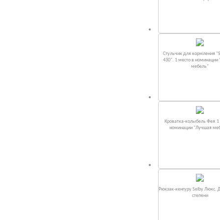
Стульчик для кормления "S
430". 1 место в номинации
мебель"
Кроватка-колыбель Фея.1 
номинации "Лучшая ме
Рюкзак-кенгуру Selby Люкс. 
степени