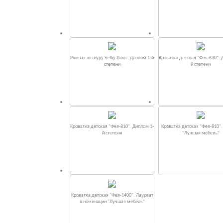
Рюкзак-кенгуру Selby Люкс. Диплом 1-й
Кроватка детская "Фея-630". 
степени
й степени
Кроватка детская "Фея-810". Диплом 1-
Кроватка детская "Фея-810"
й степени
"Лучшая мебель"
Кроватка детская "Фея-1400". Лауреат
в номинации "Лучшая мебель"