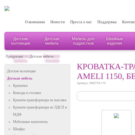
О компании
Новости
Пресса о нас
Поддержка
Контак
Детские
Детская
Мебель для
Швейные
коллекции
мебель
подростков
изделия
Адаптивная
Бытовая
Продукция
>
Детская мебель
мебель
техника
КРОВАТКА-ТР
Детские коллекции
AMELI 1150, 
Детская мебель
Артикул: 0002759.174
Кроватки
Комоды и столики
Кровати-трансформеры из массива
Кровати-трансформеры из ЛДСП и
МДФ
Мебельные комплекты
Шкафы