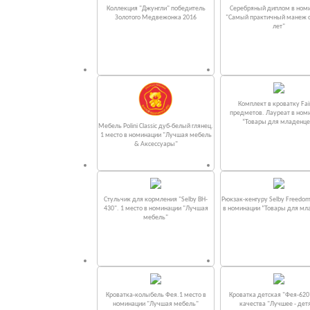
Коллекция "Джунгли" победитель
Серебряный диплом в ном
Золотого Медвежонка 2016
"Самый практичный манеж от
лет"
Комплект в кроватку Fаi
предметов. Лауреат в ном
“Товары для младенце
Мебель Polini Classic дуб-белый глянец.
1 место в номинации "Лучшая мебель
& Аксессуары"
Стульчик для кормления "Selby BH-
Рюкзак-кенгуру Selby Freedom
430". 1 место в номинации "Лучшая
в номинации “Товары для мл
мебель"
Кроватка-колыбель Фея.1 место в
Кроватка детская "Фея-620
номинации "Лучшая мебель"
качества "Лучшее - дет