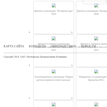
Диплом в номинации "Экспортер года"
Диплом в номинации "Экспорт
2019
2018
Диплом II степени в номинации
Диплом II степени в номи
КАРТА САЙТА
КОНТАКТЫ
ОБРАТНАЯ СВЯЗЬ
НОВОСТИ
«Лицензия и лицензионная продукция»
«Лучшие товары для мам и 
2021
2021
Copyright 2014, ОАО «Воткинская Промышленная Компания»
Золотой диплом в номинации "Первая
Победитель 3-х номинаций
детская кроватка моего малыша"
Удмуртии-2015»