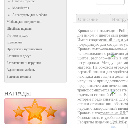
Столы и тумбы
Мольберты
Аксессуары для мебели
Описание
Инстру
Мебель для подростков
Швейные изделия
Кроватка из коллекции Polin
дизайном и цветовыми решен
Гигиена и уход
Имеет современный вид и у
Кормление
подходящую для создания ую
Кровать высокого качества и
Прогулки и путешествия
использования с рождения д
Развитие и досуг
щитов, расположенных в ни
регулировки. Между щитами
Развлечения и игрушки
матраса. На боковом огражд
Адаптивная мебель
верхней планки для удобства
накладка для защиты десен и
Бытовая техника
игрушек и принадлежностей.
предназначен для пеленания
трансформируется в кровать
НАГРАДЫ
отдельно стоящий столик. В
которые предназначены для 
стенки столика: они обеспе
изделию завершенный внешн
Кровать изготовлена из ЛДС
безопасность и удобство исп
Габариты изделия (ДхШхВ):