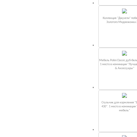
Коллекция "Джунгли" поб
Золотого Медвежонка 
Мебель Polini Classic дуб-бел
1 место в номинации "Лучш
& Аксессуары"
Стульчик для кормления "S
430". 1 место в номинации
мебель"