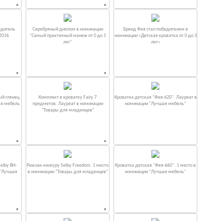
едитель
Серебряный диплом в номинации
Бренд Фея стал победителем в
2016
"Самый практичный манеж от 0 до 1
номинации «Детская кроватка от 0 до 3
лет"
лет»
ый глянец.
Комплект в кроватку Fаiry 7
Кроватка детская "Фея-620". Лауреат в
ая мебель
предметов. Лауреат в номинации
номинации “Лучшая мебель”
“Товары для младенцев”
elby BH-
Рюкзак-кенгуру Selby Freedom. 1 место
Кроватка детская "Фея-660". 1 место в
 "Лучшая
в номинации “Товары для младенцев”
номинации "Лучшая мебель"