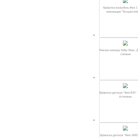
Кроватка-колыбель Фея.1 
номинации "Лучшая ме
Рюкзак-кенгуру Selby Люкс. 
степени
Кроватка детская "Фея-810".
й степени
Кроватка детская "Фея-1400