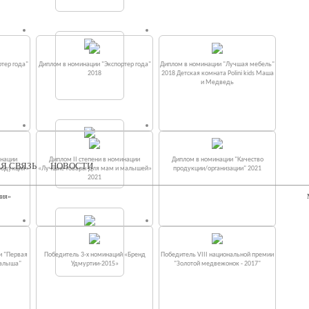
тер года"
Диплом в номинации "Экспортер года"
Диплом в номинации "Лучшая мебель"
2018
2018 Детская комната Polini kids Маша
и Медведь
инации
Диплом II степени в номинации
Диплом в номинации "Качество
Я СВЯЗЬ
НОВОСТИ
родукция»
«Лучшие товары для мам и малышей»
продукции/организации" 2021
2021
ния»
и "Первая
Победитель 3-х номинаций «Бренд
Победитель VIII национальной премии
малыша"
Удмуртии-2015»
"Золотой медвежонок - 2017"