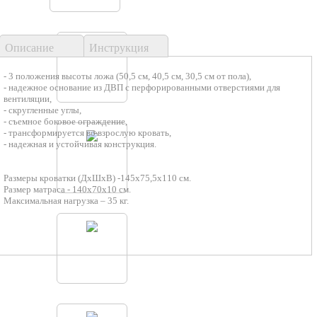
Описание
Инструкция
- 3 положения высоты ложа (50,5 см, 40,5 см, 30,5 см от пола),
- надежное основание из ДВП с перфорированными отверстиями для
вентиляции,
- скругленные углы,
- съемное боковое ограждение,
- трансформируется во взрослую кровать,
- надежная и устойчивая конструкция.
Размеры кроватки (ДхШхВ) -145х75,5х110 см.
Размер матраса - 140х70х10 см.
Максимальная нагрузка – 35 кг.