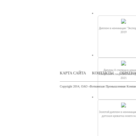
Диплом в номинации "Экспор
2019
Диплом II степени в ном
КАРТА САЙТА
КОНТАКТЫ
ОБРАТНА
«Лицензия и лицензионная п
2021
Copyright 2014, ОАО «Воткинская Промышленная Компа
Золотой диплом в номинаци
детская кроватка моего 