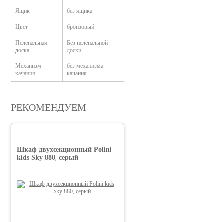
Ящик
без ящика
Цвет
бронзовый
Пеленальная
Без пеленальной
доска
доски
Механизм
без механизма
качания
качания
РЕКОМЕНДУЕМ
Шкаф двухсекционный Polini
kids Sky 880, серый