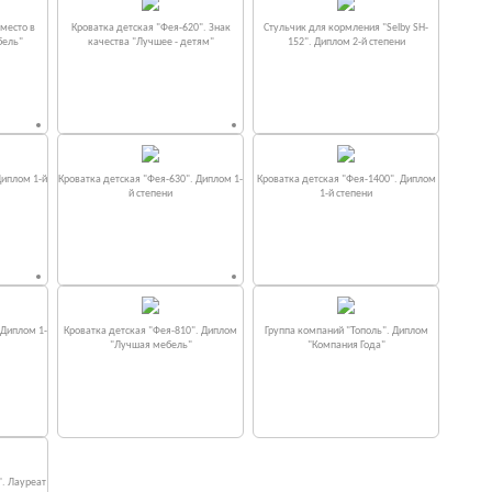
место в
Кроватка детская "Фея-620". Знак
Стульчик для кормления "Selby SH-
бель"
качества "Лучшее - детям"
152". Диплом 2-й степени
Диплом 1-й
Кроватка детская "Фея-630". Диплом 1-
Кроватка детская "Фея-1400". Диплом
й степени
1-й степени
 Диплом 1-
Кроватка детская "Фея-810". Диплом
Группа компаний "Тополь". Диплом
"Лучшая мебель"
"Компания Года"
". Лауреат