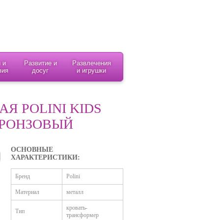
 и
Развитие и
Развлечения
вия
досуг
и игрушки
Я POLINI KIDS
БРОНЗОВЫЙ
ОСНОВНЫЕ
ХАРАКТЕРИСТИКИ:
Бренд
Polini
Материал
металл
кровать-
Тип
трансформер