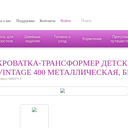
а о нас
Поддержка
Контакты
Войти
ель для
Швейные
Гигиена и
Прогулки
Кормление
ростков
изделия
уход
путешест
КРОВАТКА-ТРАНСФОРМЕР ДЕТСКА
VINTAGE 400 МЕТАЛЛИЧЕСКАЯ, 
тикул: 0002471.9