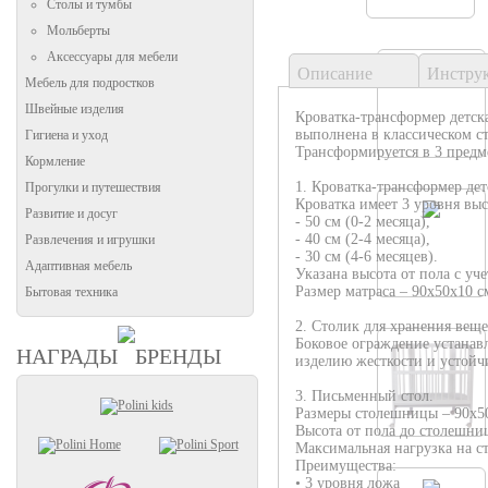
Столы и тумбы
Мольберты
Аксессуары для мебели
Описание
Инстру
Мебель для подростков
Швейные изделия
Кроватка-трансформер детска
выполнена в классическом ст
Гигиена и уход
Трансформируется в 3 предм
Кормление
1. Кроватка-трансформер дет
Прогулки и путешествия
Кроватка имеет 3 уровня вы
Развитие и досуг
- 50 см (0-2 месяца),
- 40 см (2-4 месяца),
Развлечения и игрушки
- 30 см (4-6 месяцев).
Адаптивная мебель
Указана высота от пола с уче
Размер матраса – 90х50х10 с
Бытовая техника
2. Столик для хранения веще
Боковое ограждение устанав
НАГРАДЫ
БРЕНДЫ
изделию жесткости и устойч
3. Письменный стол.
Размеры столешницы – 90х50
Высота от пола до столешниц
Максимальная нагрузка на ст
Преимущества:
• 3 уровня ложа