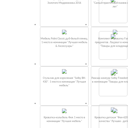
Золотого Медвежонка 2016
"Самый практичный манеж от
лет"
Мебель Polini Classic дуб-белый глянец.
Комплект в кроватку Fаi
1 место в номинации "Лучшая мебель
предметов. Лауреат в ном
& Аксессуары"
“Товары для младенце
Стульчик для кормления "Selby BH-
Рюкзак-кенгуру Selby Freedom
430". 1 место в номинации "Лучшая
в номинации “Товары для мл
мебель"
Кроватка-колыбель Фея.1 место в
Кроватка детская "Фея-620
номинации "Лучшая мебель"
качества "Лучшее - дет