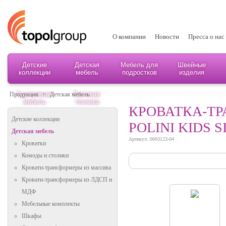
О компании
Новости
Пресса о нас
Детские
Детская
Мебель для
Швейные
коллекции
мебель
подростков
изделия
Адаптивная
Бытовая
Продукция
>
Детская мебель
мебель
техника
КРОВАТКА-Т
Детские коллекции
POLINI KIDS S
Детская мебель
Артикул: 0003123-04
Кроватки
Комоды и столики
Кровати-трансформеры из массива
Кровати-трансформеры из ЛДСП и
МДФ
Мебельные комплекты
Шкафы