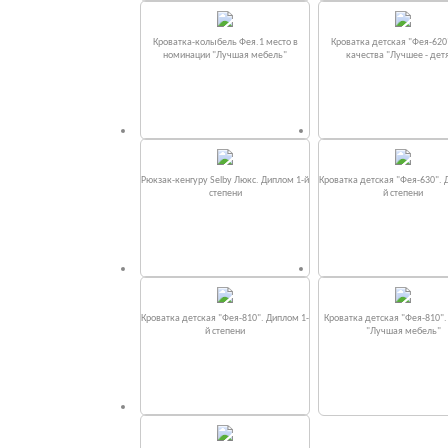
Кроватка-колыбель Фея.1 место в
Кроватка детская "Фея-620
номинации "Лучшая мебель"
качества "Лучшее - дет
Рюкзак-кенгуру Selby Люкс. Диплом 1-й
Кроватка детская "Фея-630". 
степени
й степени
Кроватка детская "Фея-810". Диплом 1-
Кроватка детская "Фея-810"
й степени
"Лучшая мебель"