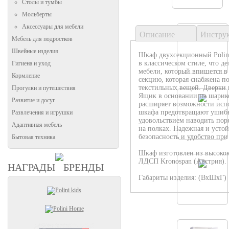
Столы и тумбы
Мольберты
Аксессуары для мебели
Описание
Инстру
Мебель для подростков
Швейные изделия
Шкаф двухсекционный Polini
в классическом стиле, что д
Гигиена и уход
мебели, который впишется в
Кормление
секцию, которая снабжена п
текстильных вещей. Дверки 
Прогулки и путешествия
Ящик в основании на шарик
Развитие и досуг
расширяет возможности испо
шкафа предотвращают ушибы 
Развлечения и игрушки
удовольствием наводить поря
Адаптивная мебель
на полках. Надежная и усто
безопасность и удобство при
Бытовая техника
Шкаф изготовлен из высокок
ЛДСП Kronospan (Австрия).
НАГРАДЫ
БРЕНДЫ
Габариты изделия: (ВхШхГ) 1