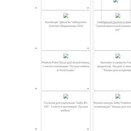
Коллекция "Джунгли" победитель
Серебряный диплом в ном
Золотого Медвежонка 2016
"Самый практичный манеж от
лет"
Мебель Polini Classic дуб-белый глянец.
Комплект в кроватку Fаi
1 место в номинации "Лучшая мебель
предметов. Лауреат в ном
& Аксессуары"
“Товары для младенце
Стульчик для кормления "Selby BH-
Рюкзак-кенгуру Selby Freedom
430". 1 место в номинации "Лучшая
в номинации “Товары для мл
мебель"