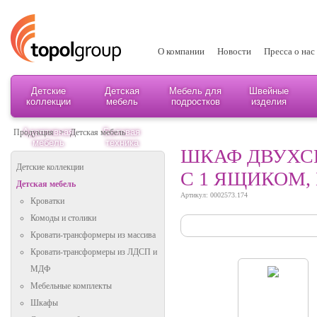
О компании
Новости
Пресса о нас
Детские
Детская
Мебель для
Швейные
коллекции
мебель
подростков
изделия
Адаптивная
Бытовая
Продукция
>
Детская мебель
мебель
техника
ШКАФ ДВУХСЕ
Детские коллекции
С 1 ЯЩИКОМ,
Детская мебель
Артикул: 0002573.174
Кроватки
Комоды и столики
Кровати-трансформеры из массива
Кровати-трансформеры из ЛДСП и
МДФ
Мебельные комплекты
Шкафы