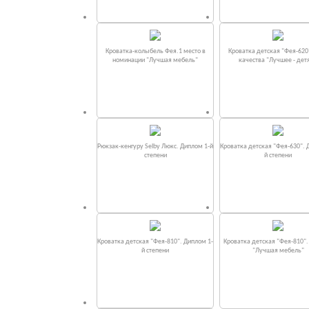
Кроватка-колыбель Фея.1 место в
Кроватка детская "Фея-620
номинации "Лучшая мебель"
качества "Лучшее - дет
Рюкзак-кенгуру Selby Люкс. Диплом 1-й
Кроватка детская "Фея-630". 
степени
й степени
Кроватка детская "Фея-810". Диплом 1-
Кроватка детская "Фея-810"
й степени
"Лучшая мебель"