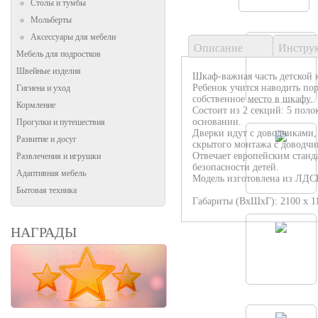
Столы и тумбы
Мольберты
Аксессуары для мебели
Описание
Инстру
Мебель для подростков
Швейные изделия
Шкаф-важная часть детской 
Ребенок учится наводить пор
Гигиена и уход
собственное место в шкафу.
Кормление
Состоит из 2 секций: 5 поло
основании.
Прогулки и путешествия
Дверки идут с доводчиками
Развитие и досуг
скрытого монтажа с доводчи
Отвечает европейским станда
Развлечения и игрушки
безопасности детей.
Адаптивная мебель
Модель изготовлена из ЛДСП
Бытовая техника
Габариты (ВхШхГ): 2100 х 11
НАГРАДЫ