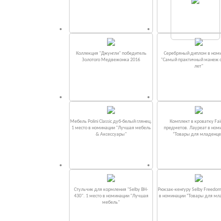
Коллекция "Джунгли" победитель
Серебряный диплом в ном
Золотого Медвежонка 2016
"Самый практичный манеж от
лет"
Мебель Polini Classic дуб-белый глянец.
Комплект в кроватку Fаi
1 место в номинации "Лучшая мебель
предметов. Лауреат в ном
& Аксессуары"
“Товары для младенце
Стульчик для кормления "Selby BH-
Рюкзак-кенгуру Selby Freedom
430". 1 место в номинации "Лучшая
в номинации “Товары для мл
мебель"