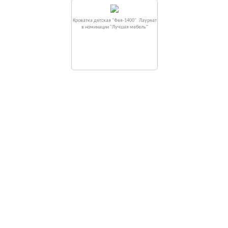
Кроватка детская "Фея-1400". Лауреат
в номинации "Лучшая мебель"