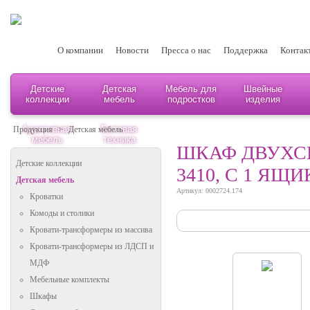
О компании
Новости
Пресса о нас
Поддержка
Контак
Детские
Детская
Мебель для
Швейные
коллекции
мебель
подростков
изделия
Адаптивная
Бытовая
Продукция
>
Детская мебель
мебель
техника
ШКАФ ДВУХСЕ
Детские коллекции
3410, С 1 ЯЩ
Детская мебель
Артикул: 0002724.174
Кроватки
Комоды и столики
Кровати-трансформеры из массива
Кровати-трансформеры из ЛДСП и
МДФ
Мебельные комплекты
Шкафы