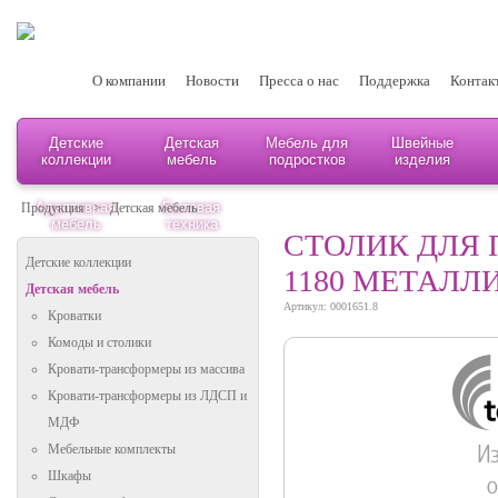
О компании
Новости
Пресса о нас
Поддержка
Контак
Детские
Детская
Мебель для
Швейные
коллекции
мебель
подростков
изделия
Адаптивная
Бытовая
Продукция
>
Детская мебель
мебель
техника
СТОЛИК ДЛЯ 
Детские коллекции
1180 МЕТАЛЛ
Детская мебель
Артикул: 0001651.8
Кроватки
Комоды и столики
Кровати-трансформеры из массива
Кровати-трансформеры из ЛДСП и
МДФ
Мебельные комплекты
Шкафы