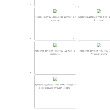
Рюкзак-кенгуру Selby Люкс. Диплом 1-й
Кроватка детская "Фея-630". 
степени
й степени
Кроватка детская "Фея-810". Диплом 1-
Кроватка детская "Фея-810"
й степени
"Лучшая мебель"
Кроватка детская "Фея-1400". Лауреат
в номинации "Лучшая мебель"