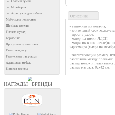
Столы и тумбы
Мольберты
Аксессуары для мебели
Описание
Мебель для подростков
Швейные изделия
- выполнен из металла;
- длительный срок эксплуата
Гигиена и уход
- прост в уходе;
Кормление
- материал полки ЛДСП;
- матрасик в комплекте(осн
Прогулки и путешествия
каресмахра (махра на мембра
Развитие и досуг
Габариты:общий размер(ШхГх
Развлечения и игрушки
расстояние между полками: 3
Адаптивная мебель
размер полок и пеленального
размер матраса: 82х42 см.
Бытовая техника
НАГРАДЫ
БРЕНДЫ