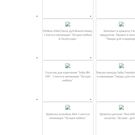
Мебель Polini Classic дуб-белый глянец.
Комплект в кроватку Fаi
1 место в номинации "Лучшая мебель
предметов. Лауреат в ном
& Аксессуары"
“Товары для младенце
Стульчик для кормления "Selby BH-
Рюкзак-кенгуру Selby Freedom
430". 1 место в номинации "Лучшая
в номинации “Товары для мл
мебель"
Кроватка-колыбель Фея.1 место в
Кроватка детская "Фея-620
номинации "Лучшая мебель"
качества "Лучшее - дет