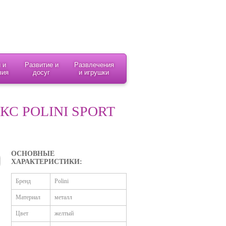
 и
Развитие и
Развлечения
вия
досуг
и игрушки
С POLINI SPORT
ОСНОВНЫЕ
ХАРАКТЕРИСТИКИ:
Бренд
Polini
Материал
металл
Цвет
желтый