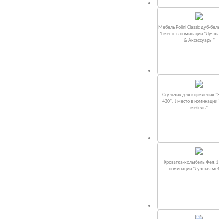
Мебель Polini Classic дуб-бел
1 место в номинации "Лучш
& Аксессуары"
Стульчик для кормления "S
430". 1 место в номинации
мебель"
Кроватка-колыбель Фея.1 
номинации "Лучшая ме