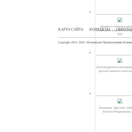
Диплом II степени в ном
КАРТА САЙТА
КОНТАКТЫ
ОБРАТНА
«Лицензия и лицензионная п
2021
Copyright 2014, ОАО «Воткинская Промышленная Компа
Золотой диплом в номинаци
детская кроватка моего 
Коллекция "Джунгли" поб
Золотого Медвежонка 