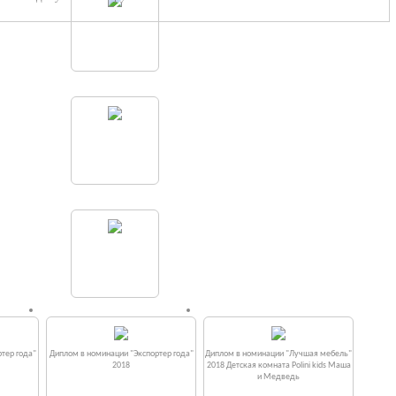
тер года"
Диплом в номинации "Экспортер года"
Диплом в номинации "Лучшая мебель"
2018
2018 Детская комната Polini kids Маша
и Медведь