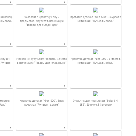
ый глянец.
Комплект в кроватку Fаiry 7
Кроватка детская "Фея-620". Лауреат в
ая мебель
предметов. Лауреат в номинации
номинации “Лучшая мебель”
“Товары для младенцев”
elby BH-
Рюкзак-кенгуру Selby Freedom. 1 место
Кроватка детская "Фея-660". 1 место в
 "Лучшая
в номинации “Товары для младенцев”
номинации "Лучшая мебель"
место в
Кроватка детская "Фея-620". Знак
Стульчик для кормления "Selby SH-
бель"
качества "Лучшее - детям"
152". Диплом 2-й степени