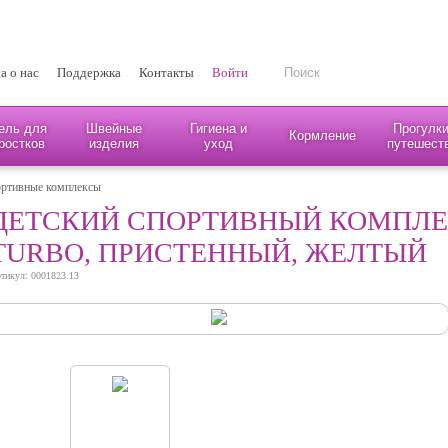
а о нас
Поддержка
Контакты
Войти
ель для
Швейные
Гигиена и
Прогулки
Кормление
ростков
изделия
уход
путешест
ортивные комплексы
ДЕТСКИЙ СПОРТИВНЫЙ КОМПЛЕК
TURBO, ПРИСТЕННЫЙ, ЖЕЛТЫЙ
тикул: 0001823.13