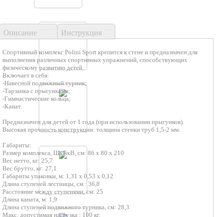
Описание
Инструкция
Спортивный комплекс Polini Sport крепится к стене и предназначен для
выполнения различных спортивных упражнений, способствующих
физическому развитию детей.
Включает в себя:
-Навесной подвижный турник;
-Тарзанка с прыгунками;
-Гимнастические кольца;
-Канат.
Предназначен для детей от 1 года (при использовании прыгунков).
Высокая прочность конструкции: толщина стенки труб 1,5-2 мм.
Габариты:
Размер комплекса, ШхГхВ, см: 86 х 80 х 210
Вес нетто, кг: 25,7
Вес брутто, кг: 27,1
Габариты упаковки, м: 1,31 х 0,53 х 0,12
Длина ступеней лестницы, см : 36,8
Расстояние между ступенями, см: 25
Длина каната, м: 1,9
Длина ступеней подвижного турника, см: 28,3
Макс. допустимая нагрузка : 100 кг.