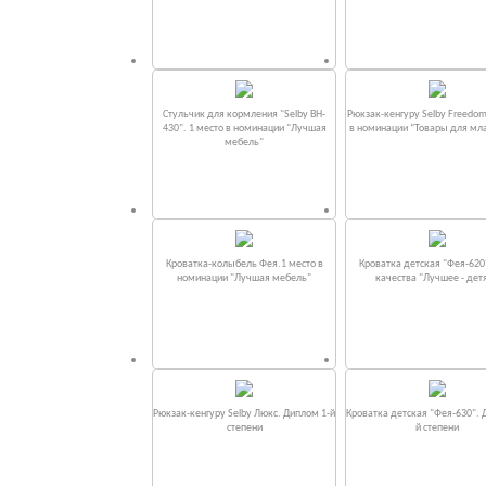
Стульчик для кормления "Selby BH-
Рюкзак-кенгуру Selby Freedom
430". 1 место в номинации "Лучшая
в номинации “Товары для мл
мебель"
Кроватка-колыбель Фея.1 место в
Кроватка детская "Фея-620
номинации "Лучшая мебель"
качества "Лучшее - дет
Рюкзак-кенгуру Selby Люкс. Диплом 1-й
Кроватка детская "Фея-630". 
степени
й степени