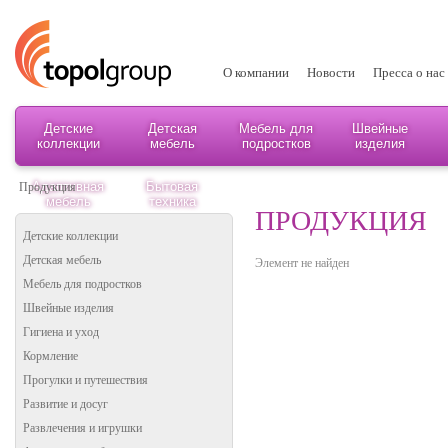
О компании
Новости
Пресса о нас
Детские
Детская
Мебель для
Швейные
коллекции
мебель
подростков
изделия
Адаптивная
Бытовая
Продукция
мебель
техника
ПРОДУКЦИЯ
Детские коллекции
Детская мебель
Элемент не найден
Мебель для подростков
Швейные изделия
Гигиена и уход
Кормление
Прогулки и путешествия
Развитие и досуг
Развлечения и игрушки