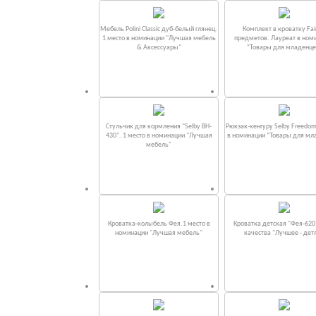
Мебель Polini Classic дуб-белый глянец.
Комплект в кроватку Fаi
1 место в номинации "Лучшая мебель
предметов. Лауреат в ном
& Аксессуары"
“Товары для младенце
Стульчик для кормления "Selby BH-
Рюкзак-кенгуру Selby Freedom
430". 1 место в номинации "Лучшая
в номинации “Товары для мл
мебель"
Кроватка-колыбель Фея.1 место в
Кроватка детская "Фея-620
номинации "Лучшая мебель"
качества "Лучшее - дет