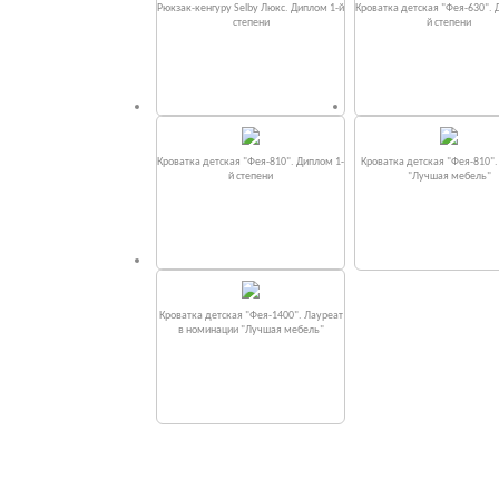
Рюкзак-кенгуру Selby Люкс. Диплом 1-й
Кроватка детская "Фея-630". 
степени
й степени
Кроватка детская "Фея-810". Диплом 1-
Кроватка детская "Фея-810"
й степени
"Лучшая мебель"
Кроватка детская "Фея-1400". Лауреат
в номинации "Лучшая мебель"