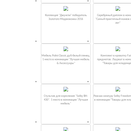
Коллекция "Джунгли" победитель
Серебряный диплом в ном
Золотого Медвежонка 2016
"Самый практичный манеж от
лет"
Мебель Polini Classic дуб-белый глянец.
Комплект в кроватку Fаi
1 место в номинации "Лучшая мебель
предметов. Лауреат в ном
& Аксессуары"
“Товары для младенце
Стульчик для кормления "Selby BH-
Рюкзак-кенгуру Selby Freedom
430". 1 место в номинации "Лучшая
в номинации “Товары для мл
мебель"