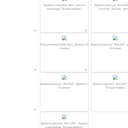
Кроватка-колыбель Фея.1 место в
Кроватка детская "Фея-620
номинации "Лучшая мебель"
качества "Лучшее - дет
Рюкзак-кенгуру Selby Люкс. Диплом 1-й
Кроватка детская "Фея-630". 
степени
й степени
Кроватка детская "Фея-810". Диплом 1-
Кроватка детская "Фея-810"
й степени
"Лучшая мебель"
Кроватка детская "Фея-1400". Лауреат
в номинации "Лучшая мебель"