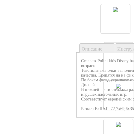
Описание
Инстру
Стеллаж Polini kids Disney b
возраста.
Текстильные полки выполне
качества. Крепятся на на фи
По бокам фасад украшают яр
Дисней.
В нижней части стеллажа рас
игрушек,настольных игр.
Соответствует европейским с
Размер ВхШхГ: 72,7х69,6х35