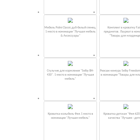
Мебель Polini Classic дуб-белый глянец.
Комплект в кроватку Fаi
1 место в номинации "Лучшая мебель
предметов. Лауреат в ном
& Аксессуары"
“Товары для младенце
Стульчик для кормления "Selby BH-
Рюкзак-кенгуру Selby Freedom
430". 1 место в номинации "Лучшая
в номинации “Товары для мл
мебель"
Кроватка-колыбель Фея.1 место в
Кроватка детская "Фея-620
номинации "Лучшая мебель"
качества "Лучшее - дет