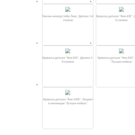
Рюкзак-кенгуру Selby Люкс. Диплом 1-й
Кроватка детская "Фея-630". 
степени
й степени
Кроватка детская "Фея-810". Диплом 1-
Кроватка детская "Фея-810"
й степени
"Лучшая мебель"
Кроватка детская "Фея-1400". Лауреат
в номинации "Лучшая мебель"