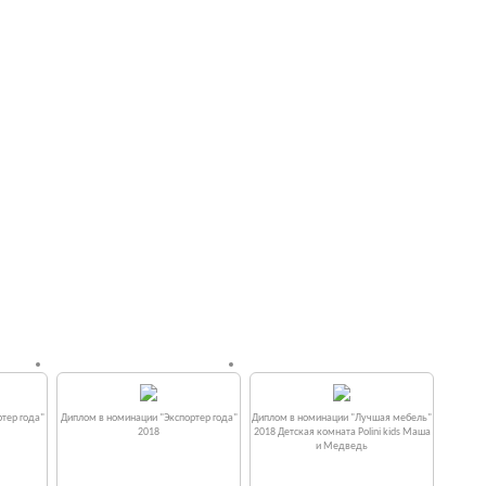
тер года"
Диплом в номинации "Экспортер года"
Диплом в номинации "Лучшая мебель"
2018
2018 Детская комната Polini kids Маша
и Медведь