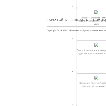
Диплом II степени в ном
КАРТА САЙТА
КОНТАКТЫ
ОБРАТНА
«Лицензия и лицензионная п
2021
Copyright 2014, ОАО «Воткинская Промышленная Компа
Золотой диплом в номинаци
детская кроватка моего 
Коллекция "Джунгли" поб
Золотого Медвежонка 