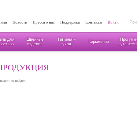
ании
Новости
Пресса о нас
Поддержка
Контакты
Войти
ель для
Швейные
Гигиена и
Прогулки
Кормление
ростков
изделия
уход
путешест
ПРОДУКЦИЯ
лемент не найден