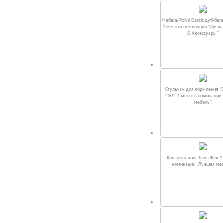
Мебель Polini Classic дуб-бел
1 место в номинации "Лучш
& Аксессуары"
Стульчик для кормления "S
430". 1 место в номинации
мебель"
Кроватка-колыбель Фея.1 
номинации "Лучшая ме