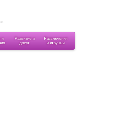
 и
Развитие и
Развлечения
вия
досуг
и игрушки