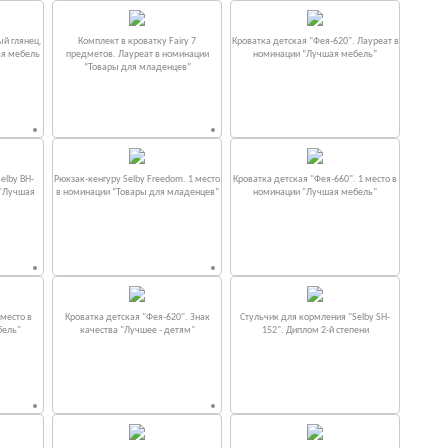
ый глянец.
Комплект в кроватку Fаiry 7
Кроватка детская "Фея-620". Лауреат в
ая мебель
предметов. Лауреат в номинации
номинации “Лучшая мебель”
“Товары для младенцев”
elby BH-
Рюкзак-кенгуру Selby Freedom. 1 место
Кроватка детская "Фея-660". 1 место в
 "Лучшая
в номинации “Товары для младенцев”
номинации "Лучшая мебель"
место в
Кроватка детская "Фея-620". Знак
Стульчик для кормления "Selby SH-
бель"
качества "Лучшее - детям"
152". Диплом 2-й степени