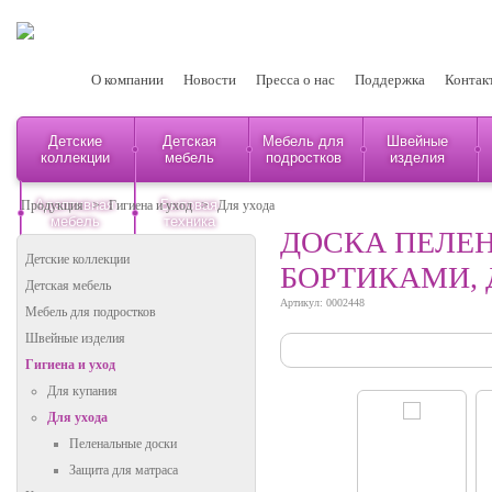
О компании
Новости
Пресса о нас
Поддержка
Контак
Детские
Детская
Мебель для
Швейные
коллекции
мебель
подростков
изделия
Адаптивная
Бытовая
Продукция
>
Гигиена и уход
>
Для ухода
мебель
техника
ДОСКА ПЕЛЕН
Детские коллекции
БОРТИКАМИ, 
Детская мебель
Артикул: 0002448
Мебель для подростков
Швейные изделия
Гигиена и уход
Для купания
Для ухода
Пеленальные доски
Защита для матраса