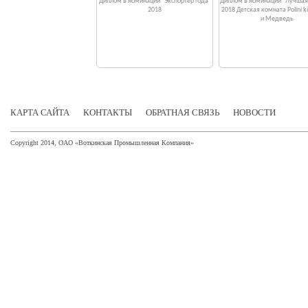
в номинации "Экспортер года"
Диплом в номинации "Экспортер года"
Диплом в номинации "Лучшая
2019
2018
2018 Детская комната Polini 
и Медведь
КАРТА САЙТА
КОНТАКТЫ
ОБРАТНАЯ СВЯЗЬ
НОВОСТИ
Copyright 2014, ОАО «Воткинская Промышленная Компания»