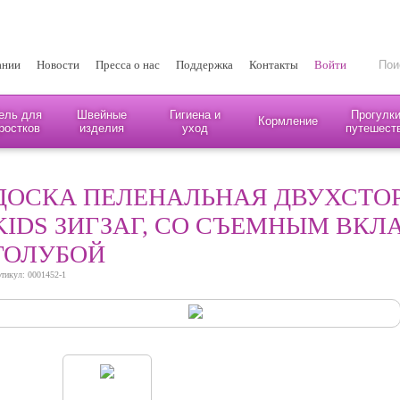
ании
Новости
Пресса о нас
Поддержка
Контакты
Войти
ель для
Швейные
Гигиена и
Прогулки
Кормление
ростков
изделия
уход
путешест
ДОСКА ПЕЛЕНАЛЬНАЯ ДВУХСТОР
KIDS ЗИГЗАГ, СО СЪЕМНЫМ ВКЛ
ГОЛУБОЙ
тикул: 0001452-1