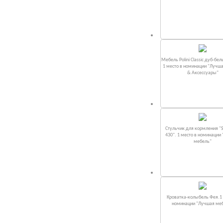
Мебель Polini Classic дуб-бел
1 место в номинации "Лучш
& Аксессуары"
Стульчик для кормления "S
430". 1 место в номинации
мебель"
Кроватка-колыбель Фея.1 
номинации "Лучшая ме