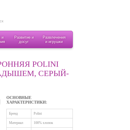
 и
Развитие и
Развлечения
вия
досуг
и игрушки
ОННЯЯ POLINI
АДЫШЕМ, СЕРЫЙ-
ОСНОВНЫЕ
ХАРАКТЕРИСТИКИ:
Бренд
Polini
Материал
100% хлопок