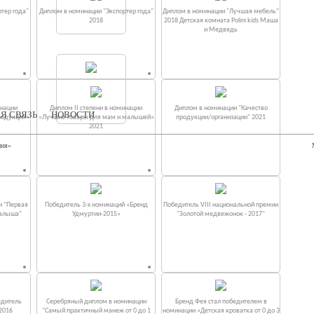
тер года"
Диплом в номинации "Экспортер года"
Диплом в номинации "Лучшая мебель"
2018
2018 Детская комната Polini kids Маша
и Медведь
инации
Диплом II степени в номинации
Диплом в номинации "Качество
Я СВЯЗЬ
НОВОСТИ
родукция»
«Лучшие товары для мам и малышей»
продукции/организации" 2021
2021
ния»
и "Первая
Победитель 3-х номинаций «Бренд
Победитель VIII национальной премии
малыша"
Удмуртии-2015»
"Золотой медвежонок - 2017"
едитель
Серебряный диплом в номинации
Бренд Фея стал победителем в
2016
"Самый практичный манеж от 0 до 1
номинации «Детская кроватка от 0 до 3