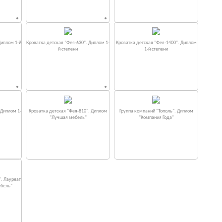
Диплом 1-й
Кроватка детская "Фея-630". Диплом 1-
Кроватка детская "Фея-1400". Диплом
й степени
1-й степени
 Диплом 1-
Кроватка детская "Фея-810". Диплом
Группа компаний "Тополь". Диплом
"Лучшая мебель"
"Компания Года"
". Лауреат
ебель"