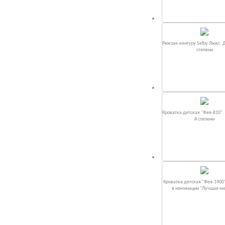
Рюкзак-кенгуру Selby Люкс. 
степени
Кроватка детская "Фея-810".
й степени
Кроватка детская "Фея-1400
в номинации "Лучшая м