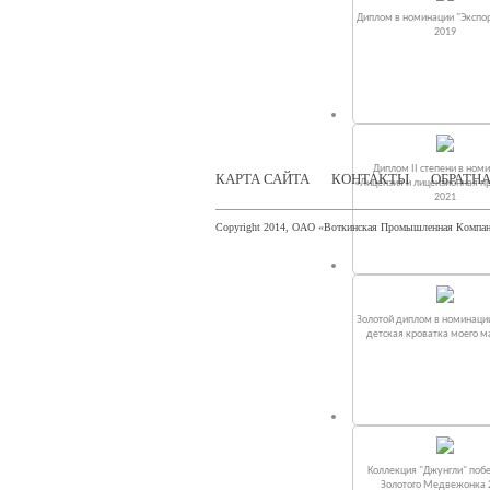
Диплом в номинации "Экспор
2019
Диплом II степени в ном
КАРТА САЙТА
КОНТАКТЫ
ОБРАТНА
«Лицензия и лицензионная п
2021
Copyright 2014, ОАО «Воткинская Промышленная Компа
Золотой диплом в номинаци
детская кроватка моего 
Коллекция "Джунгли" поб
Золотого Медвежонка 