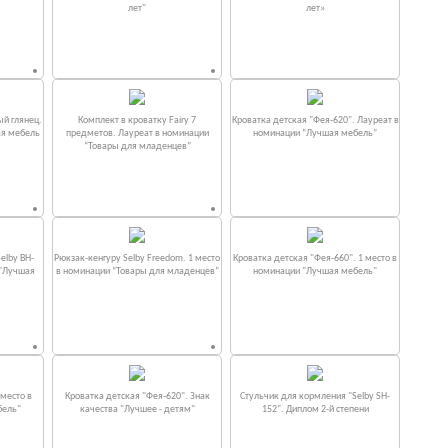
лет"
лет»
ый глянец.
Комплект в кроватку Fаiry 7
Кроватка детская "Фея-620". Лауреат в
ая мебель
предметов. Лауреат в номинации
номинации “Лучшая мебель”
“Товары для младенцев”
elby BH-
Рюкзак-кенгуру Selby Freedom. 1 место
Кроватка детская "Фея-660". 1 место в
 "Лучшая
в номинации “Товары для младенцев”
номинации "Лучшая мебель"
место в
Кроватка детская "Фея-620". Знак
Стульчик для кормления "Selby SH-
бель"
качества "Лучшее - детям"
152". Диплом 2-й степени