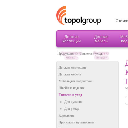
О комп
Детские
Детская
Меб
коллекции
мебель
под
Адаптивная
Бытовая
Продукция
>
Гигиена и уход
мебель
техника
Детские коллекции
Детская мебель
Мебель для подростков
Швейные изделия
Ар
Гигиена и уход
Для купания
Для ухода
Кормление
Прогулки и путешествия