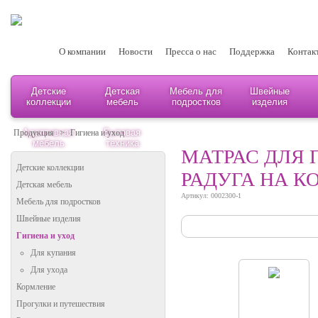
О компании
Новости
Пресса о нас
Поддержка
Контак
Детские
Детская
Мебель для
Швейные
коллекции
мебель
подростков
изделия
Адаптивная
Бытовая
Продукция
>
Гигиена и уход
мебель
техника
МАТРАС ДЛЯ 
Детские коллекции
РАДУГА НА КО
Детская мебель
Артикул: 0002300-1
Мебель для подростков
Швейные изделия
Гигиена и уход
Для купания
Для ухода
Кормление
Прогулки и путешествия