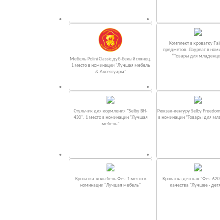
Комплект в кроватку Fаi
предметов. Лауреат в ном
“Товары для младенце
Мебель Polini Classic дуб-белый глянец.
1 место в номинации "Лучшая мебель
& Аксессуары"
Стульчик для кормления "Selby BH-
Рюкзак-кенгуру Selby Freedom
430". 1 место в номинации "Лучшая
в номинации “Товары для мл
мебель"
Кроватка-колыбель Фея.1 место в
Кроватка детская "Фея-620
номинации "Лучшая мебель"
качества "Лучшее - дет