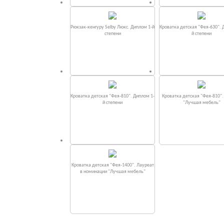
Рюкзак-кенгуру Selby Люкс. Диплом 1-й
Кроватка детская "Фея-630". 
степени
й степени
Кроватка детская "Фея-810". Диплом 1-
Кроватка детская "Фея-810"
й степени
"Лучшая мебель"
Кроватка детская "Фея-1400". Лауреат
в номинации "Лучшая мебель"