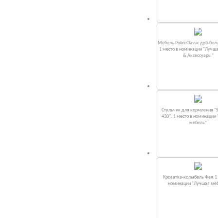
Мебель Polini Classic дуб-бел
1 место в номинации "Лучш
& Аксессуары"
Стульчик для кормления "S
430". 1 место в номинации
мебель"
Кроватка-колыбель Фея.1 
номинации "Лучшая ме