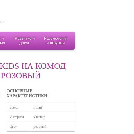
 и
Развитие и
Развлечения
вия
досуг
и игрушки
 KIDS НА КОМОД
, РОЗОВЫЙ
ОСНОВНЫЕ
ХАРАКТЕРИСТИКИ:
Бренд
Polini
Материал
клеенка
Цвет
розовый