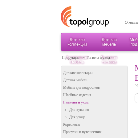
О комп
Детские
Детская
Меб
коллекции
мебель
под
Адаптивная
Бытовая
Продукция
>
Гигиена и уход
мебель
техника
Детские коллекции
Детская мебель
Ар
Мебель для подростков
Швейные изделия
Гигиена и уход
Для купания
Для ухода
Кормление
Прогулки и путешествия