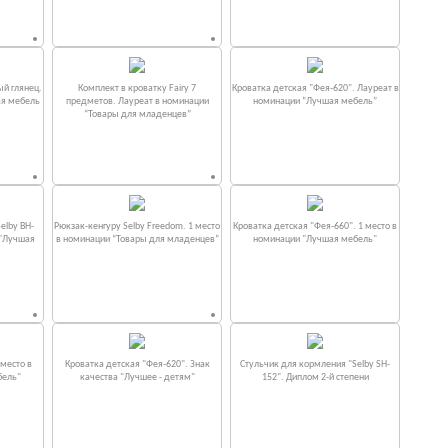
ый глянец.
Комплект в кроватку Fаiry 7
Кроватка детская "Фея-620". Лауреат в
ая мебель
предметов. Лауреат в номинации
номинации “Лучшая мебель”
“Товары для младенцев”
elby BH-
Рюкзак-кенгуру Selby Freedom. 1 место
Кроватка детская "Фея-660". 1 место в
 "Лучшая
в номинации “Товары для младенцев”
номинации "Лучшая мебель"
место в
Кроватка детская "Фея-620". Знак
Стульчик для кормления "Selby SH-
бель"
качества "Лучшее - детям"
152". Диплом 2-й степени