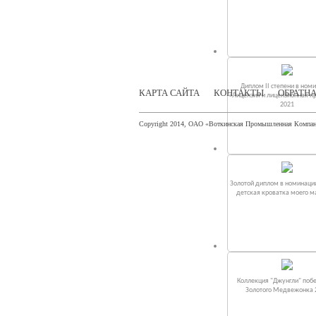
Диплом II степени в ном
КАРТА САЙТА
КОНТАКТЫ
ОБРАТНА
«Лицензия и лицензионная п
2021
Copyright 2014, ОАО «Воткинская Промышленная Компа
Золотой диплом в номинаци
детская кроватка моего 
Коллекция "Джунгли" поб
Золотого Медвежонка 