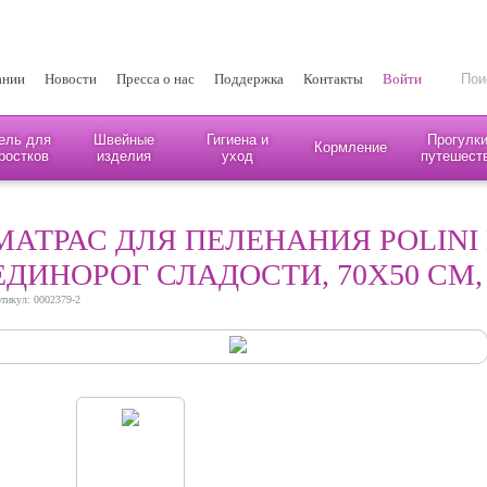
ании
Новости
Пресса о нас
Поддержка
Контакты
Войти
ель для
Швейные
Гигиена и
Прогулки
Кормление
ростков
изделия
уход
путешест
МАТРАС ДЛЯ ПЕЛЕНАНИЯ POLINI
ЕДИНОРОГ СЛАДОСТИ, 70Х50 СМ
тикул: 0002379-2