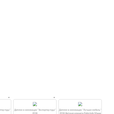
тер года"
Диплом в номинации "Экспортер года"
Диплом в номинации "Лучшая мебель"
2018
2018 Детская комната Polini kids Маша