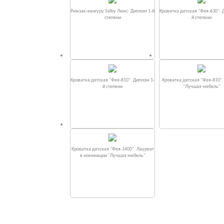
Рюкзак-кенгуру Selby Люкс. Диплом 1-й
Кроватка детская "Фея-630". 
степени
й степени
Кроватка детская "Фея-810". Диплом 1-
Кроватка детская "Фея-810"
й степени
"Лучшая мебель"
Кроватка детская "Фея-1400". Лауреат
в номинации "Лучшая мебель"