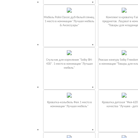
Мебель Polini Classic дуб-белый глянец.
Комплект в кроватку Fаi
1 место в номинации "Лучшая мебель
предметов. Лауреат в ном
& Аксессуары"
“Товары для младенце
Стульчик для кормления "Selby BH-
Рюкзак-кенгуру Selby Freedom
430". 1 место в номинации "Лучшая
в номинации “Товары для мл
мебель"
Кроватка-колыбель Фея.1 место в
Кроватка детская "Фея-620
номинации "Лучшая мебель"
качества "Лучшее - дет