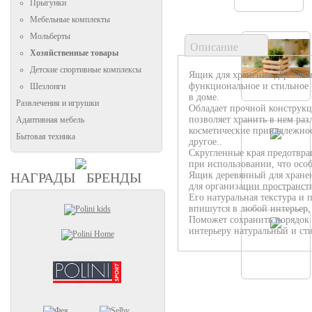
Прыгунки
Мебельные комплекты
Мольберты
Описание
Хозяйственные товары
Детские спортивные комплексы
Ящик для хранения деревянн
функциональное и стильное 
Шезлонги
в доме.
Развлечения и игрушки
Обладает прочной конструкц
позволяет хранить в нем раз
Адаптивная мебель
косметические принадлежнос
Бытовая техника
другое..
Скругленные края предотвр
при использовании, что особ
НАГРАДЫ
БРЕНДЫ
Ящик деревянный для хранен
для организации пространств
Его натуральная текстура и
впишутся в любой интерьер,
Поможет сохранить порядок 
интерьеру натуральный и ст