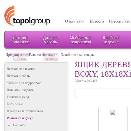
О компании
Новости
Пресса о нас
Детские
Детская
Мебель для
Швейные
коллекции
мебель
подростков
изделия
Адаптивная
Бытовая
Продукция
>
Развитие и досуг
>
Хозяйственные товары
мебель
техника
ЯЩИК ДЕРЕВЯ
Детские коллекции
BOXY, 18Х18
Детская мебель
Артикул: 0003159
Мебель для подростков
Швейные изделия
Гигиена и уход
Кормление
Прогулки и путешествия
Развитие и досуг
Ходунки