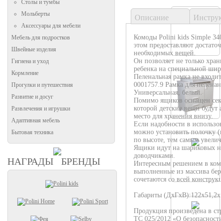
Столы и тумбы
Мольберты
Описание
Инстру
Аксессуары для мебели
Комоды Polini kids Simple 3
Мебель для подростков
этом предоставляют достаточ
Швейные изделия
необходимых вещей.
Он позволяет не только хран
Гигиена и уход
ребенка на специальной шир
Кормление
Пеленальная рамка не входит
0001757.9 Рамка для пеленани
Прогулки и путешествия
Универсальная, белый.
Развитие и досуг
Помимо ящиков оснащен сек
которой детские вещи будут 
Развлечения и игрушки
место для хранения внизу.
Адаптивная мебель
Если надобности в использо
можно установить полочку (и
Бытовая техника
по высоте, тем самым увелич
Ящики идут на шариковых н
доводчиками.
НАГРАДЫ
БРЕНДЫ
Интересным решением в комо
выполненные из массива бер
сочетаются со всей конструк
Габариты (ДхГхВ):122х51,2х
Продукция произведена в ст
ТС 025/2012 «О безопасност