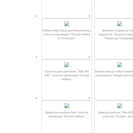
Мебель Polini Classic дуб-белый глянец.
Комплект в кроватку Fаi
1 место в номинации "Лучшая мебель
предметов. Лауреат в ном
& Аксессуары"
“Товары для младенце
Стульчик для кормления "Selby BH-
Рюкзак-кенгуру Selby Freedom
430". 1 место в номинации "Лучшая
в номинации “Товары для мл
мебель"
Кроватка-колыбель Фея.1 место в
Кроватка детская "Фея-620
номинации "Лучшая мебель"
качества "Лучшее - дет