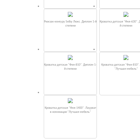
Рюкзак-кенгуру Selby Люкс. Диплом 1-й
Кроватка детская "Фея-630". 
степени
й степени
Кроватка детская "Фея-810". Диплом 1-
Кроватка детская "Фея-810"
й степени
"Лучшая мебель"
Кроватка детская "Фея-1400". Лауреат
в номинации "Лучшая мебель"