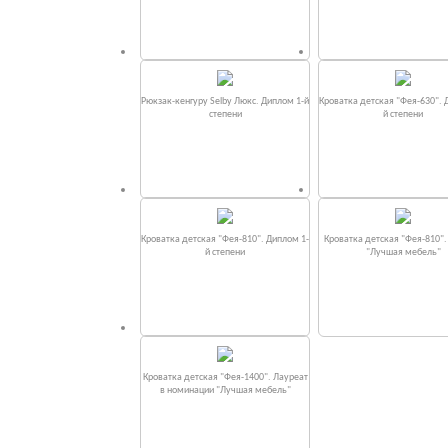
Рюкзак-кенгуру Selby Люкс. Диплом 1-й
Кроватка детская "Фея-630". 
степени
й степени
Кроватка детская "Фея-810". Диплом 1-
Кроватка детская "Фея-810"
й степени
"Лучшая мебель"
Кроватка детская "Фея-1400". Лауреат
в номинации "Лучшая мебель"