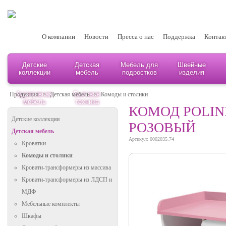
О компании
Новости
Пресса о нас
Поддержка
Контак
Детские
Детская
Мебель для
Швейные
коллекции
мебель
подростков
изделия
Адаптивная
Бытовая
Продукция
>
Детская мебель
>
Комоды и столики
мебель
техника
КОМОД POLINI
Детские коллекции
РОЗОВЫЙ
Детская мебель
Артикул: 0002035.74
Кроватки
Комоды и столики
Кровати-трансформеры из массива
Кровати-трансформеры из ЛДСП и
МДФ
Мебельные комплекты
Шкафы