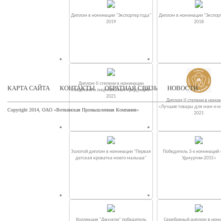
Диплом в номинации "Экспортер года"
Диплом в номинации "Экспорт
2019
2018
Диплом II степени в номинации
КАРТА САЙТА
КОНТАКТЫ
ОБРАТНАЯ СВЯЗЬ
НОВОСТИ
«Лицензия и лицензионная продукция»
2021
Диплом II степени в номи
«Лучшие товары для мам и 
Copyright 2014, ОАО «Воткинская Промышленная Компания»
2021
Золотой диплом в номинации "Первая
Победитель 3-х номинаций
детская кроватка моего малыша"
Удмуртии-2015»
Коллекция "Джунгли" победитель
Серебряный диплом в ном