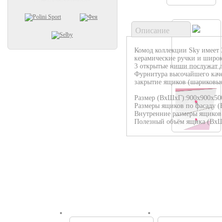
Описание
Комод коллекции Sky имеет 
керамические ручки и широк
3 открытые ниши послужат д
Фурнитура высочайшего каче
закрытие ящиков (шариковы
Размер (ВхШхГ):900х900х50
Размеры ящиков по фасаду 
Внутренние размеры ящиков
Полезный объём ящика (ВхШ