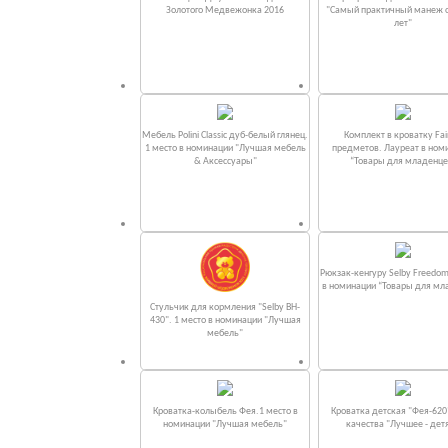
Золотого Медвежонка 2016
"Самый практичный манеж от
лет"
Мебель Polini Classic дуб-белый глянец.
Комплект в кроватку Fаi
1 место в номинации "Лучшая мебель
предметов. Лауреат в ном
& Аксессуары"
“Товары для младенце
Рюкзак-кенгуру Selby Freedom
в номинации “Товары для мл
Стульчик для кормления "Selby BH-
430". 1 место в номинации "Лучшая
мебель"
Кроватка-колыбель Фея.1 место в
Кроватка детская "Фея-620
номинации "Лучшая мебель"
качества "Лучшее - дет