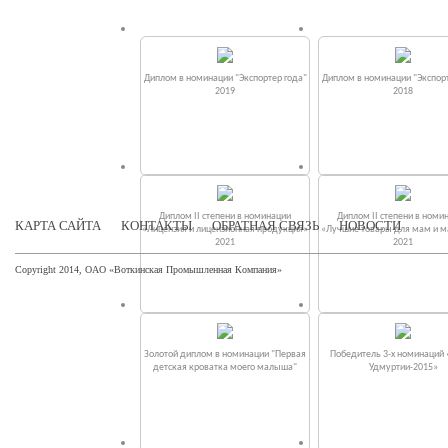
Диплом в номинации "Экспортер года"
Диплом в номинации "Экспорт
2019
2018
Диплом II степени в номинации
Диплом II степени в номи
КАРТА САЙТА
КОНТАКТЫ
ОБРАТНАЯ СВЯЗЬ
НОВОСТИ
«Лицензия и лицензионная продукция»
«Лучшие товары для мам и 
2021
2021
Copyright 2014, ОАО «Воткинская Промышленная Компания»
Золотой диплом в номинации "Первая
Победитель 3-х номинаций
детская кроватка моего малыша"
Удмуртии-2015»