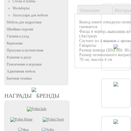
Столы и тумбы
Мольберты
Описание
Инстру
Аксессуары для мебели
Комод имеет откидную пелен
Мебель для подростков
снимается.
Швейные изделия
Фасад и корпус выполнен и
(Австрия).
Гигиена и уход
Состоит из 4 ящиков с эрго
Кормление
Габариты:
Размер комода (ШхГхВ): 80,4
Прогулки и путешествия
Размер пеленального матраси
Развитие и досуг
70 см, высота 4 см.
Развлечения и игрушки
Адаптивная мебель
Бытовая техника
НАГРАДЫ
БРЕНДЫ