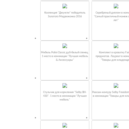
Коллекция "Джунгли" победитель
Серебряный диплом в ном
Золотого Медвежонка 2016
"Самый практичный манеж от
лет"
Мебель Polini Classic дуб-белый глянец.
Комплект в кроватку Fаi
1 место в номинации "Лучшая мебель
предметов. Лауреат в ном
& Аксессуары"
“Товары для младенце
Стульчик для кормления "Selby BH-
Рюкзак-кенгуру Selby Freedom
430". 1 место в номинации "Лучшая
в номинации “Товары для мл
мебель"