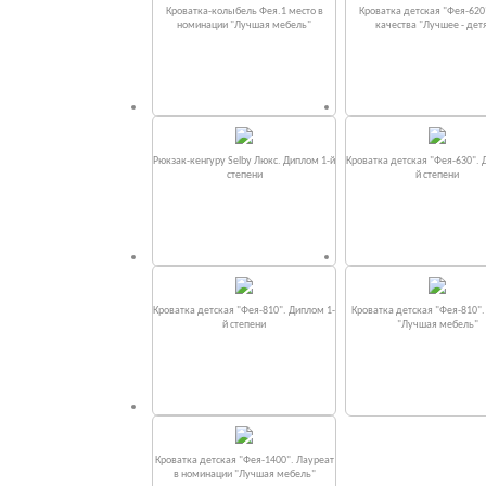
Кроватка-колыбель Фея.1 место в
Кроватка детская "Фея-620
номинации "Лучшая мебель"
качества "Лучшее - дет
Рюкзак-кенгуру Selby Люкс. Диплом 1-й
Кроватка детская "Фея-630". 
степени
й степени
Кроватка детская "Фея-810". Диплом 1-
Кроватка детская "Фея-810"
й степени
"Лучшая мебель"
Кроватка детская "Фея-1400". Лауреат
в номинации "Лучшая мебель"