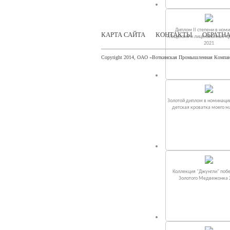
Диплом II степени в ном
КАРТА САЙТА
КОНТАКТЫ
ОБРАТНА
«Лицензия и лицензионная п
2021
Copyright 2014, ОАО «Воткинская Промышленная Компа
Золотой диплом в номинаци
детская кроватка моего 
Коллекция "Джунгли" поб
Золотого Медвежонка 