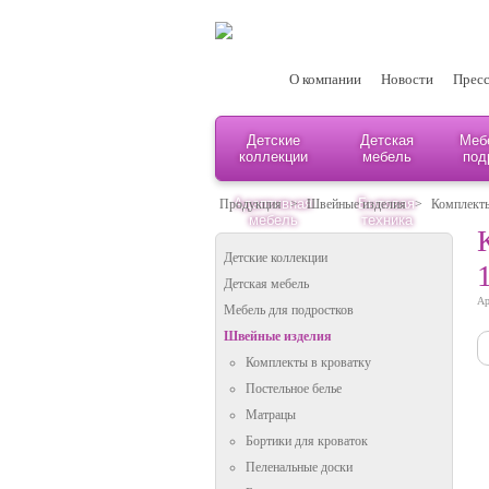
О компании
Новости
Пресс
Детские
Детская
Меб
коллекции
мебель
под
Адаптивная
Бытовая
Продукция
>
Швейные изделия
>
Комплекты
мебель
техника
Детские коллекции
Детская мебель
Ар
Мебель для подростков
Швейные изделия
Комплекты в кроватку
Постельное белье
Матрацы
Бортики для кроваток
Пеленальные доски