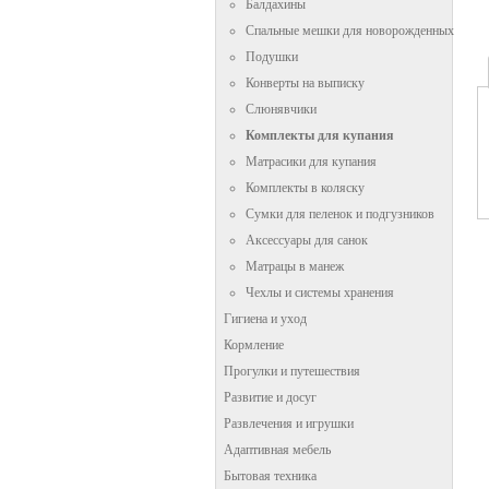
Балдахины
Спальные мешки для новорожденных
Подушки
Конверты на выписку
Слюнявчики
Комплекты для купания
Матрасики для купания
Комплекты в коляску
Сумки для пеленок и подгузников
Аксессуары для санок
Матрацы в манеж
Чехлы и системы хранения
Гигиена и уход
Кормление
Прогулки и путешествия
Развитие и досуг
Развлечения и игрушки
Адаптивная мебель
Бытовая техника