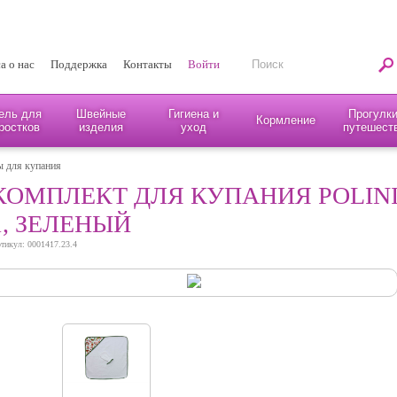
а о нас
Поддержка
Контакты
Войти
ель для
Швейные
Гигиена и
Прогулки
Кормление
ростков
изделия
уход
путешест
 для купания
КОМПЛЕКТ ДЛЯ КУПАНИЯ POLINI 
1, ЗЕЛЕНЫЙ
тикул: 0001417.23.4