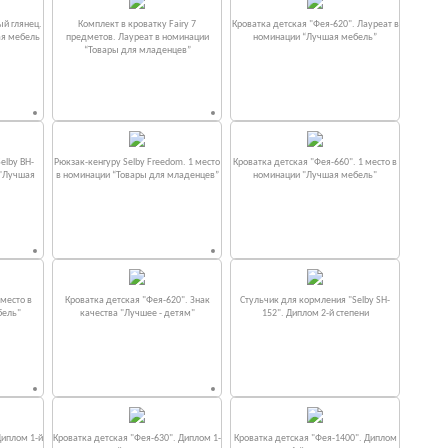
ый глянец.
Комплект в кроватку Fаiry 7
Кроватка детская "Фея-620". Лауреат в
ая мебель
предметов. Лауреат в номинации
номинации “Лучшая мебель”
“Товары для младенцев”
elby BH-
Рюкзак-кенгуру Selby Freedom. 1 место
Кроватка детская "Фея-660". 1 место в
 "Лучшая
в номинации “Товары для младенцев”
номинации "Лучшая мебель"
место в
Кроватка детская "Фея-620". Знак
Стульчик для кормления "Selby SH-
бель"
качества "Лучшее - детям"
152". Диплом 2-й степени
Диплом 1-й
Кроватка детская "Фея-630". Диплом 1-
Кроватка детская "Фея-1400". Диплом