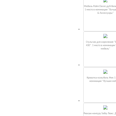
Мебель Polini Classic дуб-бел
1 место в номинации "Лучш
& Аксессуары"
Стульчик для кормления "S
430". 1 место в номинации
мебель"
Кроватка-колыбель Фея.1 
номинации "Лучшая ме
Рюкзак-кенгуру Selby Люкс. 