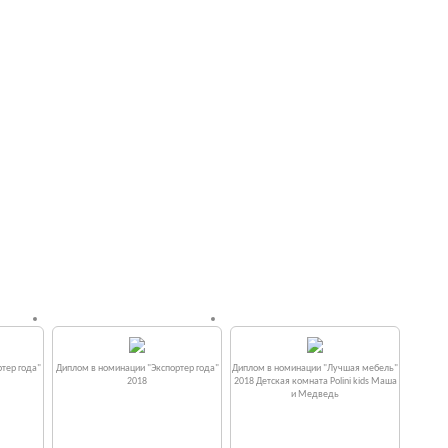
тер года"
Диплом в номинации "Экспортер года"
Диплом в номинации "Лучшая мебель"
2018
2018 Детская комната Polini kids Маша
и Медведь