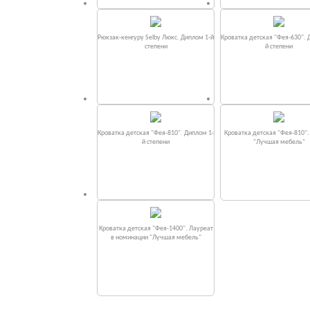
Рюкзак-кенгуру Selby Люкс. Диплом 1-й
Кроватка детская "Фея-630". 
степени
й степени
Кроватка детская "Фея-810". Диплом 1-
Кроватка детская "Фея-810"
й степени
"Лучшая мебель"
Кроватка детская "Фея-1400". Лауреат
в номинации "Лучшая мебель"