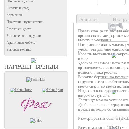
Швейные изделия
Гигиена и уход
Кормление
Описание
Инстру
Прогулки и путешествия
Развитие и досуг
Практичное решение для обу
организовать комфортное ме
Развлечения и игрушки
высоту помещения.
Адаптивная мебель
Помогает оставить максимум 
учебы или для еще одного сп
Бытовая техника
Кровать выполнена в соврем
цвете.
Удобное спальное место разм
НАГРАДЫ
БРЕНДЫ
ортопедическое основание, ч
позвоночника ребенка.
Высокие бортики по всему п
скругленные углы обеспечив
время сна, и во время актив
Надежная конструкция лестн
широкие ступени.
Лестницу можно установить 
Удобная полочка сверху поз
предметы рядом со спальным
Размер кровати общий (ДхШ
Размер матраса: 160х80 см.