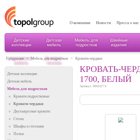
О компании
Новости
Пресса о нас
Детские
Детская
Мебель для
Швейные
коллекции
мебель
подростков
изделия
Адаптивная
Бытовая
Продукция
>
Мебель для подростков
>
Кровати-чердаки
мебель
техника
КРОВАТЬ-ЧЕР
Детские коллекции
1700, БЕЛЫЙ
Детская мебель
Артикул: 0002427.9
Мебель для подростков
Кровати подростковые
Кровати-чердаки
Двухъярусные кровати
Столы
Шкафы и стеллажи
Полки