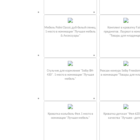
Мебель Polini Classic дуб-белый глянец.
Комплект в кроватку Fаi
1 место в номинации "Лучшая мебель
предметов. Лауреат в ном
& Аксессуары"
“Товары для младенце
Стульчик для кормления "Selby BH-
Рюкзак-кенгуру Selby Freedom
430". 1 место в номинации "Лучшая
в номинации “Товары для мл
мебель"
Кроватка-колыбель Фея.1 место в
Кроватка детская "Фея-620
номинации "Лучшая мебель"
качества "Лучшее - дет