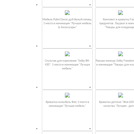
Мебель Polini Classic дуб-белый глянец.
Комплект в кроватку Fаi
1 место в номинации "Лучшая мебель
предметов. Лауреат в ном
& Аксессуары"
“Товары для младенце
Стульчик для кормления "Selby BH-
Рюкзак-кенгуру Selby Freedom
430". 1 место в номинации "Лучшая
в номинации “Товары для мл
мебель"
Кроватка-колыбель Фея.1 место в
Кроватка детская "Фея-620
номинации "Лучшая мебель"
качества "Лучшее - дет