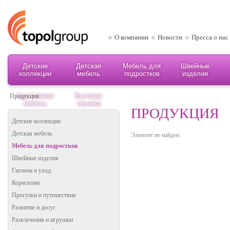
О компании
Новости
Пресса о нас
Детские
Детская
Мебель для
Швейные
коллекции
мебель
подростков
изделия
Адаптивная
Бытовая
Продукция
мебель
техника
ПРОДУКЦИЯ
Детские коллекции
Детская мебель
Элемент не найден
Мебель для подростков
Швейные изделия
Гигиена и уход
Кормление
Прогулки и путешествия
Развитие и досуг
Развлечения и игрушки