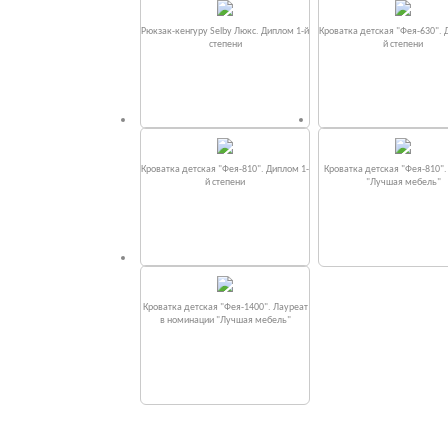
Рюкзак-кенгуру Selby Люкс. Диплом 1-й
Кроватка детская "Фея-630". 
степени
й степени
Кроватка детская "Фея-810". Диплом 1-
Кроватка детская "Фея-810"
й степени
"Лучшая мебель"
Кроватка детская "Фея-1400". Лауреат
в номинации "Лучшая мебель"