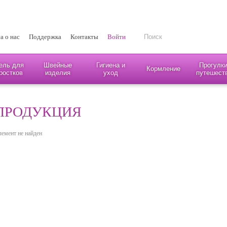
а о нас
Поддержка
Контакты
Войти
ель для
Швейные
Гигиена и
Прогулки
Кормление
ростков
изделия
уход
путешест
ПРОДУКЦИЯ
лемент не найден