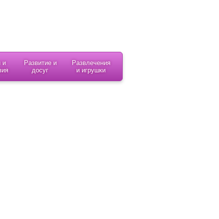
 и
Развитие и
Развлечения
вия
досуг
и игрушки