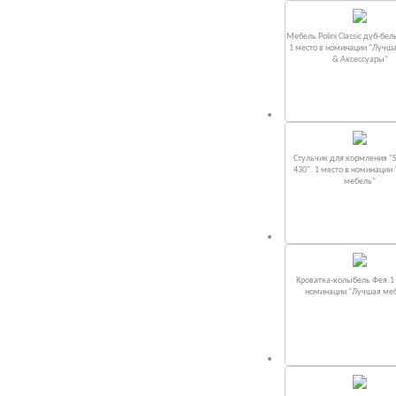
Мебель Polini Classic дуб-бел
1 место в номинации "Лучш
& Аксессуары"
Стульчик для кормления "S
430". 1 место в номинации
мебель"
Кроватка-колыбель Фея.1 
номинации "Лучшая ме