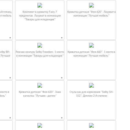
ый глянец.
Комплект в кроватку Fаiry 7
Кроватка детская "Фея-620". Лауреат в
ая мебель
предметов. Лауреат в номинации
номинации “Лучшая мебель”
“Товары для младенцев”
elby BH-
Рюкзак-кенгуру Selby Freedom. 1 место
Кроватка детская "Фея-660". 1 место в
 "Лучшая
в номинации “Товары для младенцев”
номинации "Лучшая мебель"
место в
Кроватка детская "Фея-620". Знак
Стульчик для кормления "Selby SH-
бель"
качества "Лучшее - детям"
152". Диплом 2-й степени