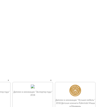
тер года"
Диплом в номинации "Экспортер года"
2018
Диплом в номинации "Лучшая мебель"
2018 Детская комната Polini kids Маша
и Медведь