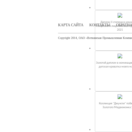
Диплом II степени в ном
КАРТА САЙТА
КОНТАКТЫ
ОБРАТНА
«Лицензия и лицензионная п
2021
Copyright 2014, ОАО «Воткинская Промышленная Компа
Золотой диплом в номинаци
детская кроватка моего 
Коллекция "Джунгли" поб
Золотого Медвежонка 