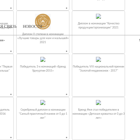
инации
Диплом в номинации "Качество
Я СВЯЗЬ
НОВОСТИ
родукция»
продукции/организации" 2021
Диплом II степени в номинации
«Лучшие товары для мам и малышей»
ния»
2021
и "Первая
Победитель 3-х номинаций «Бренд
Победитель VIII национальной премии
малыша"
Удмуртии-2015»
"Золотой медвежонок - 2017"
едитель
Серебряный диплом в номинации
Бренд Фея стал победителем в
2016
"Самый практичный манеж от 0 до 1
номинации «Детская кроватка от 0 до 3
лет"
лет»