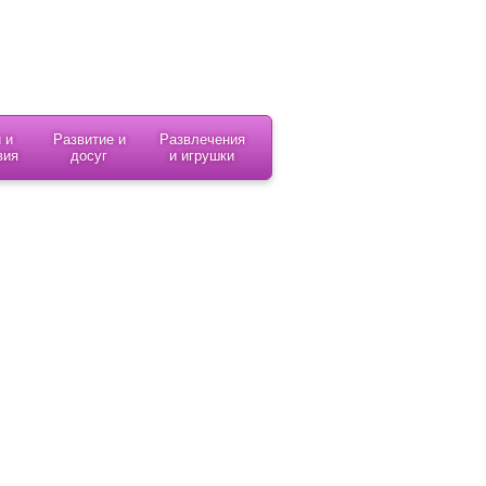
 и
Развитие и
Развлечения
вия
досуг
и игрушки