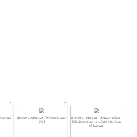
тер года"
Диплом в номинации "Экспортер года"
Диплом в номинации "Лучшая мебель"
2018
2018 Детская комната Polini kids Маша
и Медведь