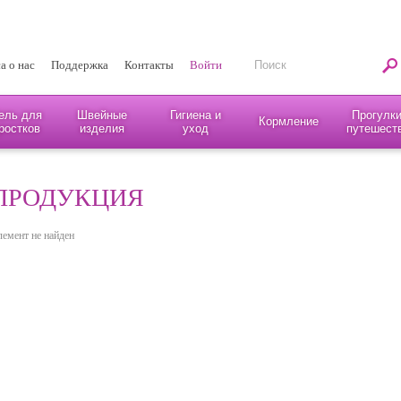
а о нас
Поддержка
Контакты
Войти
ель для
Швейные
Гигиена и
Прогулки
Кормление
ростков
изделия
уход
путешест
ПРОДУКЦИЯ
лемент не найден