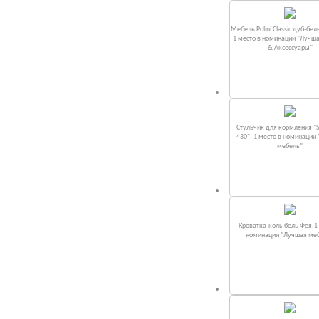
Мебель Polini Classic дуб-бел
1 место в номинации "Лучш
& Аксессуары"
Стульчик для кормления "S
430". 1 место в номинации
мебель"
Кроватка-колыбель Фея.1 
номинации "Лучшая ме