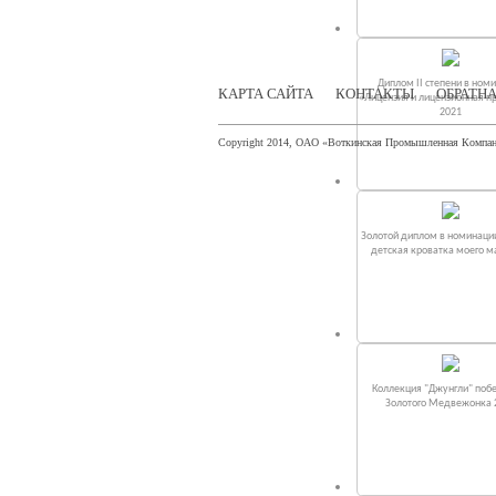
Диплом II степени в ном
КАРТА САЙТА
КОНТАКТЫ
ОБРАТНА
«Лицензия и лицензионная п
2021
Copyright 2014, ОАО «Воткинская Промышленная Компа
Золотой диплом в номинаци
детская кроватка моего 
Коллекция "Джунгли" поб
Золотого Медвежонка 