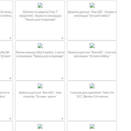
ый глянец.
Комплект в кроватку Fаiry 7
Кроватка детская "Фея-620". Лауреат в
ая мебель
предметов. Лауреат в номинации
номинации “Лучшая мебель”
“Товары для младенцев”
elby BH-
Рюкзак-кенгуру Selby Freedom. 1 место
Кроватка детская "Фея-660". 1 место в
 "Лучшая
в номинации “Товары для младенцев”
номинации "Лучшая мебель"
место в
Кроватка детская "Фея-620". Знак
Стульчик для кормления "Selby SH-
бель"
качества "Лучшее - детям"
152". Диплом 2-й степени