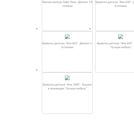
Рюкзак-кенгуру Selby Люкс. Диплом 1-й
Кроватка детская "Фея-630". 
степени
й степени
Кроватка детская "Фея-810". Диплом 1-
Кроватка детская "Фея-810"
й степени
"Лучшая мебель"
Кроватка детская "Фея-1400". Лауреат
в номинации "Лучшая мебель"