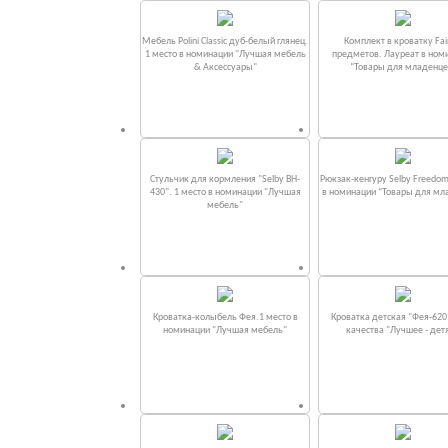
Мебель Polini Classic дуб-белый глянец.
Комплект в кроватку Fаi
1 место в номинации "Лучшая мебель
предметов. Лауреат в ном
& Аксессуары"
“Товары для младенце
Стульчик для кормления "Selby BH-
Рюкзак-кенгуру Selby Freedom
430". 1 место в номинации "Лучшая
в номинации “Товары для мл
мебель"
Кроватка-колыбель Фея.1 место в
Кроватка детская "Фея-620
номинации "Лучшая мебель"
качества "Лучшее - дет