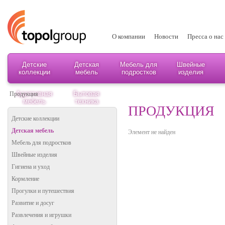
О компании
Новости
Пресса о нас
Детские
Детская
Мебель для
Швейные
коллекции
мебель
подростков
изделия
Адаптивная
Бытовая
Продукция
мебель
техника
ПРОДУКЦИЯ
Детские коллекции
Детская мебель
Элемент не найден
Мебель для подростков
Швейные изделия
Гигиена и уход
Кормление
Прогулки и путешествия
Развитие и досуг
Развлечения и игрушки