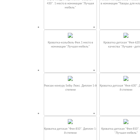
430". 1 место в номинации "Лучшая
в номинации “Товары для мл
мебель"
Кроватка-колыбель Фея.1 место в
Кроватка детская "Фея-620
номинации "Лучшая мебель"
качества "Лучшее - дет
Рюкзак-кенгуру Selby Люкс. Диплом 1-й
Кроватка детская "Фея-630". 
степени
й степени
Кроватка детская "Фея-810". Диплом 1-
Кроватка детская "Фея-810"
й степени
"Лучшая мебель"