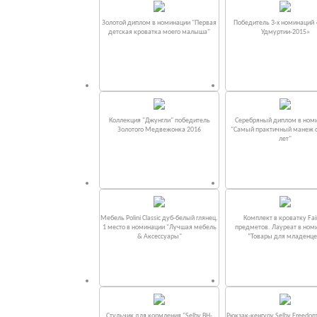
Золотой диплом в номинации "Первая
Победитель 3-х номинаций
детская кроватка моего малыша"
Удмуртии-2015»
Коллекция "Джунгли" победитель
Серебряный диплом в ном
Золотого Медвежонка 2016
"Самый практичный манеж от
лет"
Мебель Polini Classic дуб-белый глянец.
Комплект в кроватку Fаi
1 место в номинации "Лучшая мебель
предметов. Лауреат в ном
& Аксессуары"
“Товары для младенце
Стульчик для кормления "Selby BH-
Рюкзак-кенгуру Selby Freedom