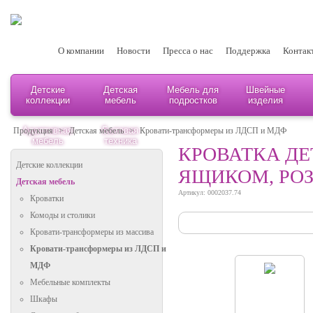
О компании
Новости
Пресса о нас
Поддержка
Контак
Детские
Детская
Мебель для
Швейные
коллекции
мебель
подростков
изделия
Адаптивная
Бытовая
Продукция
>
Детская мебель
>
Кровати-трансформеры из ЛДСП и МДФ
мебель
техника
КРОВАТКА ДЕТ
Детские коллекции
ЯЩИКОМ, РО
Детская мебель
Артикул: 0002037.74
Кроватки
Комоды и столики
Кровати-трансформеры из массива
Кровати-трансформеры из ЛДСП и
МДФ
Мебельные комплекты
Шкафы