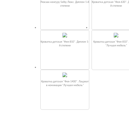
Рюкзак-кенгуру Selby Люкс. Диплом 1-й
Кроватка детская "Фея-630". 
степени
й степени
Кроватка детская "Фея-810". Диплом 1-
Кроватка детская "Фея-810"
й степени
"Лучшая мебель"
Кроватка детская "Фея-1400". Лауреат
в номинации "Лучшая мебель"