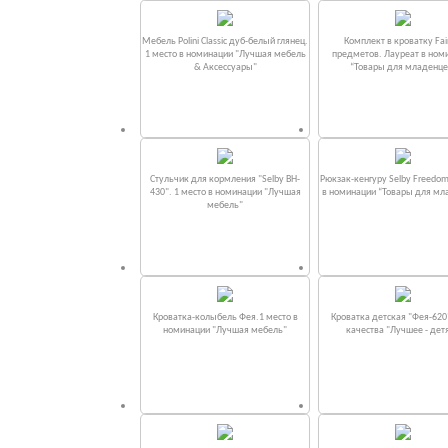
Мебель Polini Classic дуб-белый глянец.
Комплект в кроватку Fаi
1 место в номинации "Лучшая мебель
предметов. Лауреат в ном
& Аксессуары"
“Товары для младенце
Стульчик для кормления "Selby BH-
Рюкзак-кенгуру Selby Freedom
430". 1 место в номинации "Лучшая
в номинации “Товары для мл
мебель"
Кроватка-колыбель Фея.1 место в
Кроватка детская "Фея-620
номинации "Лучшая мебель"
качества "Лучшее - дет