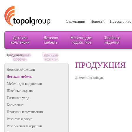
О компании
Новости
Пресса о нас
Детские
Детская
Мебель для
Швейные
коллекции
мебель
подростков
изделия
Адаптивная
Бытовая
Продукция
мебель
техника
ПРОДУКЦИЯ
Детские коллекции
Детская мебель
Элемент не найден
Мебель для подростков
Швейные изделия
Гигиена и уход
Кормление
Прогулки и путешествия
Развитие и досуг
Развлечения и игрушки