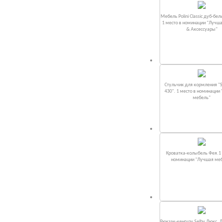
Мебель Polini Classic дуб-бел
1 место в номинации "Лучш
& Аксессуары"
Стульчик для кормления "S
430". 1 место в номинации
мебель"
Кроватка-колыбель Фея.1 
номинации "Лучшая ме
Рюкзак-кенгуру Selby Люкс. 