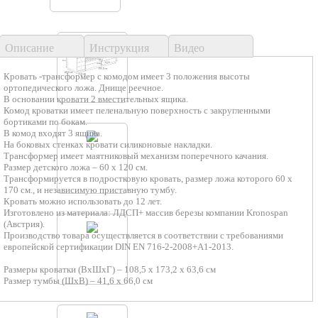
Описание
Инструкция
Видео
Кровать -трансформер с комодом имеет 3 положения высоты
ортопедического ложа. Днище реечное.
В основании кровати 2 вместительных ящика.
Комод кроватки имеет пеленальную поверхность с закругленными
бортиками по бокам.
В комод входят 3 ящика.
На боковых стенках кровати силиконовые накладки.
Трансформер имеет маятниковый механизм поперечного качания.
Размер детского ложа – 60 х 120 см.
Трансформируется в подростковую кровать, размер ложа которого 60 х
170 см., и независимую приставную тумбу.
Кровать можно использовать до 12 лет.
Изготовлено из материала: ЛДСП+ массив березы компании Kronospan
(Австрия).
Производство товара осуществляется в соответствии с требованиями
европейской сертификации DIN EN 716-2-2008+A1-2013.
Размеры кроватки (ВхШхГ) – 108,5 х 173,2 х 63,6 см
Размер тумбы (ШхВ) – 41,6 х 66,0 см