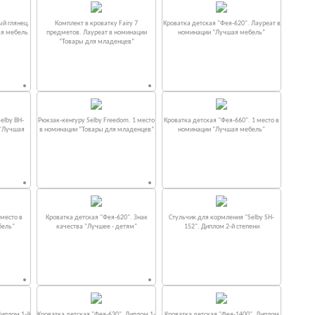
ый глянец.
Комплект в кроватку Fаiry 7
Кроватка детская "Фея-620". Лауреат в
ая мебель
предметов. Лауреат в номинации
номинации “Лучшая мебель”
“Товары для младенцев”
elby BH-
Рюкзак-кенгуру Selby Freedom. 1 место
Кроватка детская "Фея-660". 1 место в
 "Лучшая
в номинации “Товары для младенцев”
номинации "Лучшая мебель"
место в
Кроватка детская "Фея-620". Знак
Стульчик для кормления "Selby SH-
бель"
качества "Лучшее - детям"
152". Диплом 2-й степени
Диплом 1-й
Кроватка детская "Фея-630". Диплом 1-
Кроватка детская "Фея-1400". Диплом