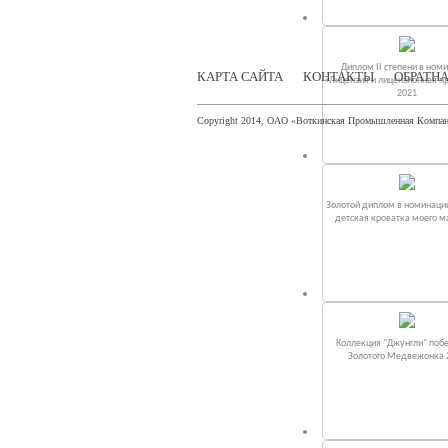
Диплом II степени в ном
КАРТА САЙТА
КОНТАКТЫ
ОБРАТНА
«Лицензия и лицензионная п
2021
Copyright 2014, ОАО «Воткинская Промышленная Компа
Золотой диплом в номинаци
детская кроватка моего 
Коллекция "Джунгли" поб
Золотого Медвежонка 