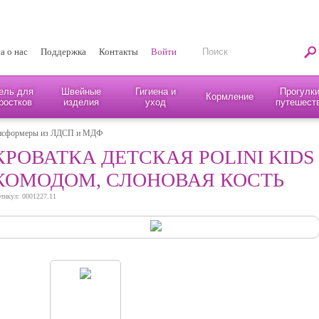
а о нас
Поддержка
Контакты
Войти
ель для
Швейные
Гигиена и
Прогулки
Кормление
ростков
изделия
уход
путешест
ансформеры из ЛДСП и МДФ
КРОВАТКА ДЕТСКАЯ POLINI KIDS 
КОМОДОМ, СЛОНОВАЯ КОСТЬ
тикул: 0001227.11