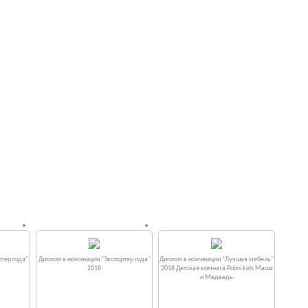
тер года"
Диплом в номинации "Экспортер года"
Диплом в номинации "Лучшая мебель"
2018
2018 Детская комната Polini kids Маша
и Медведь