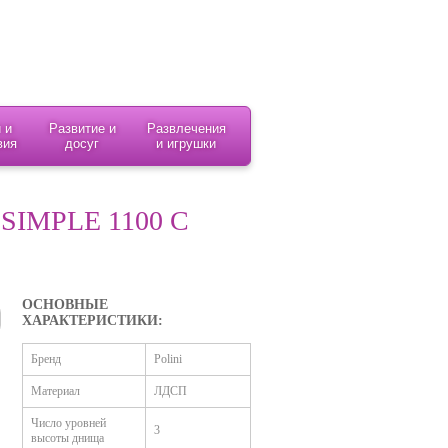
 и
Развитие и
Развлечения
вия
досуг
и игрушки
SIMPLE 1100 С
ОСНОВНЫЕ
ХАРАКТЕРИСТИКИ:
Бренд
Polini
Материал
ЛДСП
Число уровней
3
высоты днища