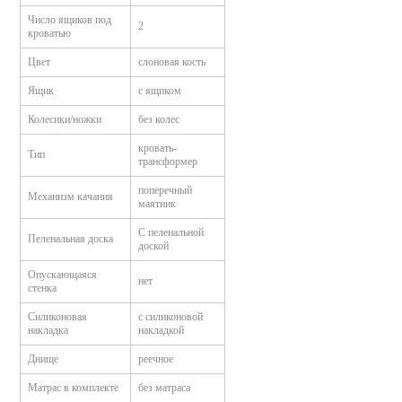
Число ящиков под
2
кроватью
Цвет
слоновая кость
Ящик
с ящиком
Колесики/ножки
без колес
кровать-
Тип
трансформер
поперечный
Механизм качания
маятник
С пеленальной
Пеленальная доска
доской
Опускающаяся
нет
стенка
Силиконовая
с силиконовой
накладка
накладкой
Днище
реечное
Матрас в комплекте
без матраса