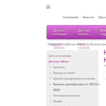
О компании
Новости
Пресс
Детские
Детская
Меб
коллекции
мебель
под
Адаптивная
Бытовая
Продукция
>
Детская мебель
>
Кровати-тр
мебель
техника
Детские коллекции
Детская мебель
Ар
Кроватки
Комоды и столики
Кровати-трансформеры из массива
Кровати-трансформеры из ЛДСП и
МДФ
Мебельные комплекты
Шкафы