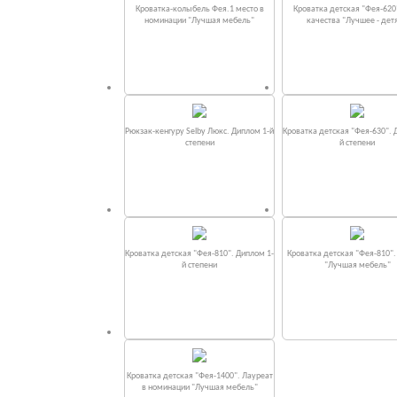
Кроватка-колыбель Фея.1 место в
Кроватка детская "Фея-620
номинации "Лучшая мебель"
качества "Лучшее - дет
Рюкзак-кенгуру Selby Люкс. Диплом 1-й
Кроватка детская "Фея-630". 
степени
й степени
Кроватка детская "Фея-810". Диплом 1-
Кроватка детская "Фея-810"
й степени
"Лучшая мебель"
Кроватка детская "Фея-1400". Лауреат
в номинации "Лучшая мебель"