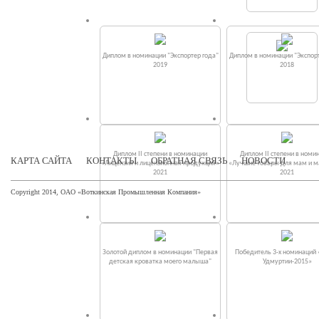
Диплом в номинации "Экспортер года"
Диплом в номинации "Экспорт
2019
2018
Диплом II степени в номинации
Диплом II степени в номи
КАРТА САЙТА
КОНТАКТЫ
ОБРАТНАЯ СВЯЗЬ
НОВОСТИ
«Лицензия и лицензионная продукция»
«Лучшие товары для мам и 
2021
2021
Copyright 2014, ОАО «Воткинская Промышленная Компания»
Золотой диплом в номинации "Первая
Победитель 3-х номинаций
детская кроватка моего малыша"
Удмуртии-2015»