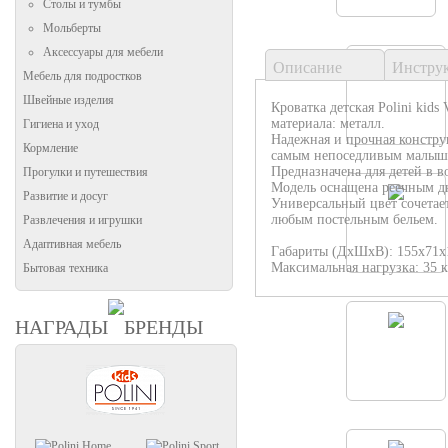
Столы и тумбы
Мольберты
Аксессуары для мебели
Описание
Инстру
Мебель для подростков
Швейные изделия
Кроватка детская Polini kids
материала: металл.
Гигиена и уход
Надежная и прочная констру
Кормление
самым непоседливым малыш
Предназначена для детей в во
Прогулки и путешествия
Модель оснащена реечным 
Развитие и досуг
Универсальный цвет сочетает
любым постельным бельем.
Развлечения и игрушки
Адаптивная мебель
Габариты (ДхШхВ): 155х71х
Максимальная нагрузка: 35 к
Бытовая техника
НАГРАДЫ
БРЕНДЫ