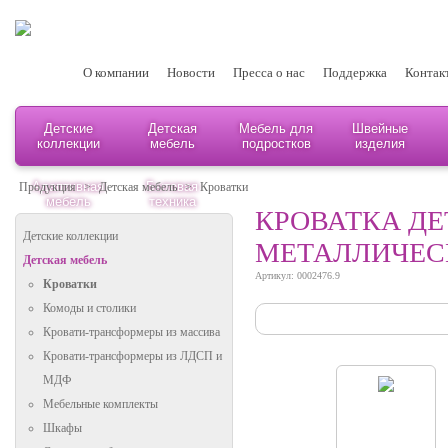
О компании
Новости
Пресса о нас
Поддержка
Контак
Детские
Детская
Мебель для
Швейные
коллекции
мебель
подростков
изделия
Адаптивная
Бытовая
Продукция
>
Детская мебель
>
Кроватки
мебель
техника
КРОВАТКА ДЕТ
Детские коллекции
МЕТАЛЛИЧЕС
Детская мебель
Артикул: 0002476.9
Кроватки
Комоды и столики
Кровати-трансформеры из массива
Кровати-трансформеры из ЛДСП и
МДФ
Мебельные комплекты
Шкафы