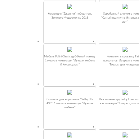
Коллекция "Джунгли" победитель
Серебряный диплом в ном
Золотого Медвежонка 2016
"Самый практичный манеж от
лет"
Мебель Polini Classic дуб-белый глянец.
Комплект в кроватку Fаi
1 место в номинации "Лучшая мебель
предметов. Лауреат в ном
& Аксессуары"
“Товары для младенце
Стульчик для кормления "Selby BH-
Рюкзак-кенгуру Selby Freedom
430". 1 место в номинации "Лучшая
в номинации “Товары для мл
мебель"