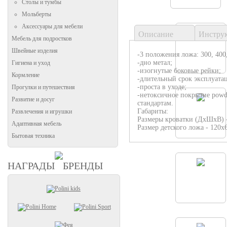
Столы и тумбы
Мольберты
Аксессуары для мебели
Описание
Инстру
Мебель для подростков
Швейные изделия
-3 положения ложа: 300, 400
-дно метал;
Гигиена и уход
-изогнутые боковые рейки;
Кормление
-длительный срок эксплуата
-проста в уходе;
Прогулки и путешествия
-нетоксичное покрытие powd
Развитие и досуг
стандартам.
Габариты:
Развлечения и игрушки
Размеры кроватки (ДхШхВ) 
Адаптивная мебель
Размер детского ложа - 120х
Бытовая техника
НАГРАДЫ
БРЕНДЫ