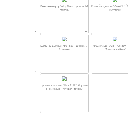
Рюкзак-кенгуру Selby Люкс. Диплом 1-й
Кроватка детская "Фея-630". 
степени
й степени
Кроватка детская "Фея-810". Диплом 1-
Кроватка детская "Фея-810"
й степени
"Лучшая мебель"
Кроватка детская "Фея-1400". Лауреат
в номинации "Лучшая мебель"