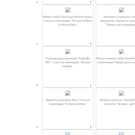
Мебель Polini Classic дуб-белый глянец.
Комплект в кроватку Fаi
1 место в номинации "Лучшая мебель
предметов. Лауреат в ном
& Аксессуары"
“Товары для младенце
Стульчик для кормления "Selby BH-
Рюкзак-кенгуру Selby Freedom
430". 1 место в номинации "Лучшая
в номинации “Товары для мл
мебель"
Кроватка-колыбель Фея.1 место в
Кроватка детская "Фея-620
номинации "Лучшая мебель"
качества "Лучшее - дет