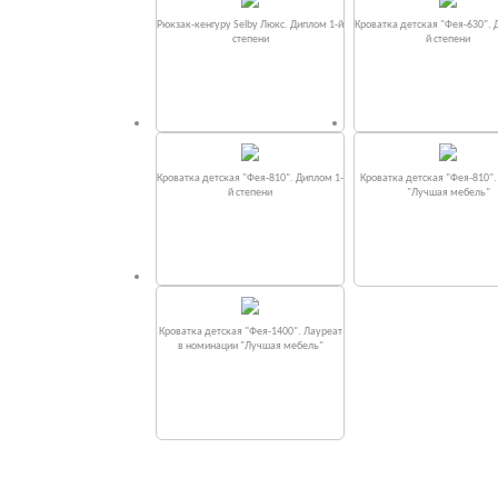
Рюкзак-кенгуру Selby Люкс. Диплом 1-й
Кроватка детская "Фея-630". 
степени
й степени
Кроватка детская "Фея-810". Диплом 1-
Кроватка детская "Фея-810"
й степени
"Лучшая мебель"
Кроватка детская "Фея-1400". Лауреат
в номинации "Лучшая мебель"