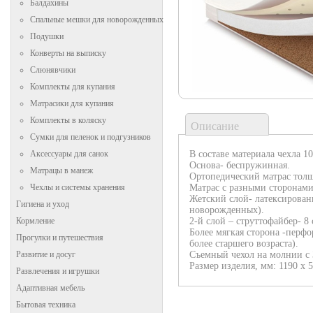
Балдахины
Спальные мешки для новорожденных
Подушки
Конверты на выписку
Слюнявчики
Комплекты для купания
Матрасики для купания
Комплекты в коляску
Описание
Сумки для пеленок и подгузников
В составе материала чехла 1
Аксессуары для санок
Основа- беспружинная.
Матрацы в манеж
Ортопедический матрас тол
Матрас с разными сторонами
Чехлы и системы хранения
Жетский слой- латексированн
Гигиена и уход
новорожденных).
2-й слой – струттофайбер- 8 
Кормление
Более мягкая сторона -перфо
Прогулки и путешествия
более старшего возраста).
Съемный чехол на молнии с 
Развитие и досуг
Размер изделия, мм: 1190 х 5
Развлечения и игрушки
Адаптивная мебель
Бытовая техника