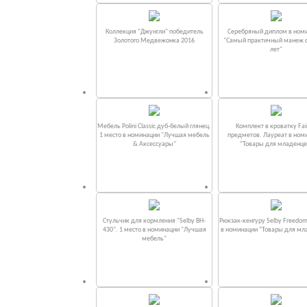
Коллекция "Джунгли" победитель
Серебряный диплом в ном
Золотого Медвежонка 2016
"Самый практичный манеж от
лет"
Мебель Polini Classic дуб-белый глянец.
Комплект в кроватку Fаi
1 место в номинации "Лучшая мебель
предметов. Лауреат в ном
& Аксессуары"
“Товары для младенце
Стульчик для кормления "Selby BH-
Рюкзак-кенгуру Selby Freedom
430". 1 место в номинации "Лучшая
в номинации “Товары для мл
мебель"