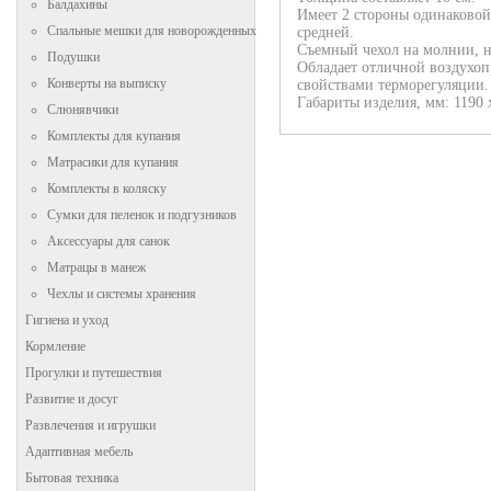
Балдахины
Имеет 2 стороны одинаковой
Спальные мешки для новорожденных
средней.
Съемный чехол на молнии, н
Подушки
Обладает отличной воздухо
Конверты на выписку
свойствами терморегуляции.
Габариты изделия, мм: 1190 х
Слюнявчики
Комплекты для купания
Матрасики для купания
Комплекты в коляску
Сумки для пеленок и подгузников
Аксессуары для санок
Матрацы в манеж
Чехлы и системы хранения
Гигиена и уход
Кормление
Прогулки и путешествия
Развитие и досуг
Развлечения и игрушки
Адаптивная мебель
Бытовая техника