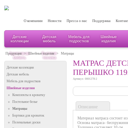
О компании
Новости
Пресса о нас
Поддержка
Контак
Детские
Детская
Мебель для
Швейные
коллекции
мебель
подростков
изделия
Адаптивная
Бытовая
Продукция
>
Швейные изделия
>
Матрацы
мебель
техника
МАТРАС ДЕТС
Детские коллекции
ПЕРЫШКО 119
Детская мебель
Артикул: 0001278-2
Мебель для подростков
Швейные изделия
Комплекты в кроватку
Постельное белье
Описание
Матрацы
Бортики для кроваток
Материал матраса состоит из
Пеленальные доски
Основа матраса- беспружинн
Толщина составляет 10 см.