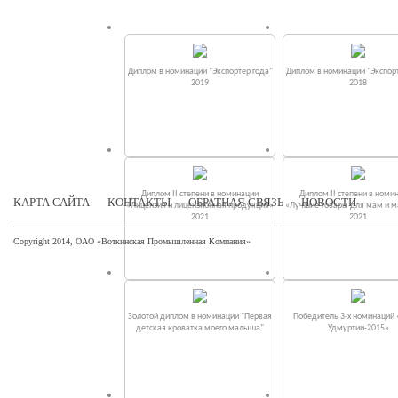
Диплом в номинации "Экспортер года"
Диплом в номинации "Экспорт
2019
2018
Диплом II степени в номинации
Диплом II степени в номи
КАРТА САЙТА
КОНТАКТЫ
ОБРАТНАЯ СВЯЗЬ
НОВОСТИ
«Лицензия и лицензионная продукция»
«Лучшие товары для мам и 
2021
2021
Copyright 2014, ОАО «Воткинская Промышленная Компания»
Золотой диплом в номинации "Первая
Победитель 3-х номинаций
детская кроватка моего малыша"
Удмуртии-2015»