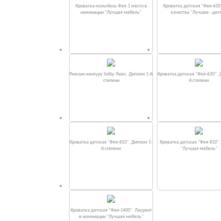
Кроватка-колыбель Фея.1 место в
Кроватка детская "Фея-620
номинации "Лучшая мебель"
качества "Лучшее - дет
Рюкзак-кенгуру Selby Люкс. Диплом 1-й
Кроватка детская "Фея-630". 
степени
й степени
Кроватка детская "Фея-810". Диплом 1-
Кроватка детская "Фея-810"
й степени
"Лучшая мебель"
Кроватка детская "Фея-1400". Лауреат
в номинации "Лучшая мебель"