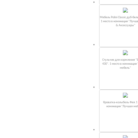
Мебель Polini Classic дуб-бел
1 место в номинации "Лучш
& Аксессуары"
Стульчик для кормления "S
430". 1 место в номинации
мебель"
Кроватка-колыбель Фея.1 
номинации "Лучшая ме