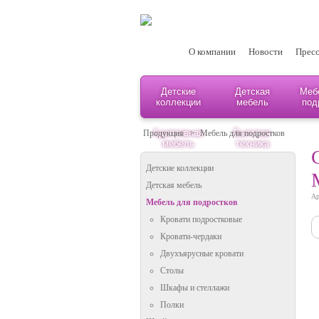
О компании
Новости
Пресс
Детские
Детская
Меб
коллекции
мебель
под
Адаптивная
Бытовая
Продукция
>
Мебель для подростков
мебель
техника
Детские коллекции
Детская мебель
Ар
Мебель для подростков
Кровати подростковые
Кровати-чердаки
Двухъярусные кровати
Столы
Шкафы и стеллажи
Полки