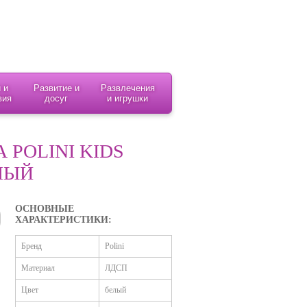
 и
Развитие и
Развлечения
вия
досуг
и игрушки
 POLINI KIDS
ЛЫЙ
ОСНОВНЫЕ
ХАРАКТЕРИСТИКИ:
Бренд
Polini
Материал
ЛДСП
Цвет
белый