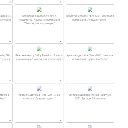
ый глянец.
Комплект в кроватку Fаiry 7
Кроватка детская "Фея-620". Лауреат в
ая мебель
предметов. Лауреат в номинации
номинации “Лучшая мебель”
“Товары для младенцев”
elby BH-
Рюкзак-кенгуру Selby Freedom. 1 место
Кроватка детская "Фея-660". 1 место в
 "Лучшая
в номинации “Товары для младенцев”
номинации "Лучшая мебель"
место в
Кроватка детская "Фея-620". Знак
Стульчик для кормления "Selby SH-
бель"
качества "Лучшее - детям"
152". Диплом 2-й степени