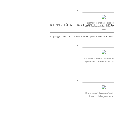
Диплом II степени в ном
КАРТА САЙТА
КОНТАКТЫ
ОБРАТНА
«Лицензия и лицензионная п
2021
Copyright 2014, ОАО «Воткинская Промышленная Компа
Золотой диплом в номинаци
детская кроватка моего 
Коллекция "Джунгли" поб
Золотого Медвежонка 