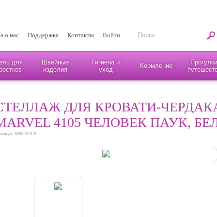
а о нас
Поддержка
Контакты
Войти
ель для
Швейные
Гигиена и
Прогулки
Кормление
ростков
изделия
уход
путешест
СТЕЛЛАЖ ДЛЯ КРОВАТИ-ЧЕРДАКА
MARVEL 4105 ЧЕЛОВЕК ПАУК, БЕ
тикул: 0002370.9