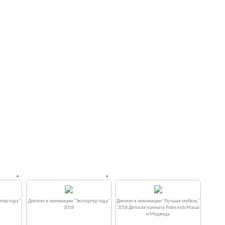
тер года"
Диплом в номинации "Экспортер года"
Диплом в номинации "Лучшая мебель"
2018
2018 Детская комната Polini kids Маша
и Медведь