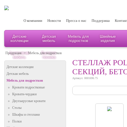
О компании
Новости
Пресса о нас
Поддержка
Контак
Детские
Детская
Мебель для
Швейные
коллекции
мебель
подростков
изделия
Адаптивная
Бытовая
Продукция
>
Мебель для подростков
мебель
техника
СТЕЛЛАЖ POL
Детские коллекции
СЕКЦИЙ, БЕТ
Детская мебель
Артикул: 0001696.75
Мебель для подростков
Кровати подростковые
Кровати-чердаки
Двухъярусные кровати
Столы
Шкафы и стеллажи
Полки