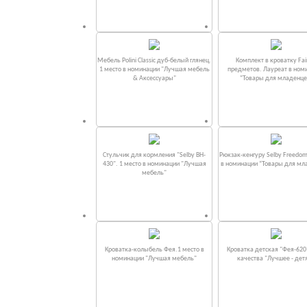
Мебель Polini Classic дуб-белый глянец.
Комплект в кроватку Fаi
1 место в номинации "Лучшая мебель
предметов. Лауреат в ном
& Аксессуары"
“Товары для младенце
Стульчик для кормления "Selby BH-
Рюкзак-кенгуру Selby Freedom
430". 1 место в номинации "Лучшая
в номинации “Товары для мл
мебель"
Кроватка-колыбель Фея.1 место в
Кроватка детская "Фея-620
номинации "Лучшая мебель"
качества "Лучшее - дет