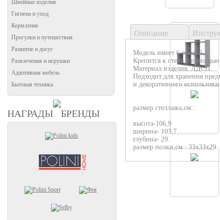
Швейные изделия
Гигиена и уход
Кормление
Описание
Инстру
Прогулки и путешествия
Развитие и досуг
Модель имеет 6 секций.
Крепится к стене с помощью
Развлечения и игрушки
Материал изделия: ЛДСП.
Адаптивная мебель
Подходит для хранения пре
и декоративного использова
Бытовая техника
размер стеллажа,см.:
НАГРАДЫ
БРЕНДЫ
высота-106,9
ширина- 103,7
глубина- 29.
размер полки,см.: 33х33х29