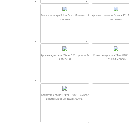
Рюкзак-кенгуру Selby Люкс. Диплом 1-й
Кроватка детская "Фея-630". 
степени
й степени
Кроватка детская "Фея-810". Диплом 1-
Кроватка детская "Фея-810"
й степени
"Лучшая мебель"
Кроватка детская "Фея-1400". Лауреат
в номинации "Лучшая мебель"