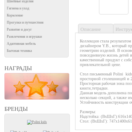
Швейные изделия
Гигиена и уход
Кормление
Прогулки и путешествия
Описание
Инстру
Развитие и досуг
Развлечения и игрушки
Коллекция стала результатом
Адаптивная мебель
дизайнером Y.B., который 
геометрию изделий. В основ
Бытовая техника
повседневную жизнь детей и
качественный продукт с соб
привлекательной цене.
НАГРАДЫ
Стол письменный Polini kids
просторной столешницей и 
Просторная рабочая зона поз
книги,тетрадки.
Данная модель дополнена по
несколько секций, а также 
Устойчивость конструкции о
БРЕНДЫ
Размеры:
Надстойка: (ВхШхГ):616х14
Стол: (ВхШхГ): 747х1400х61