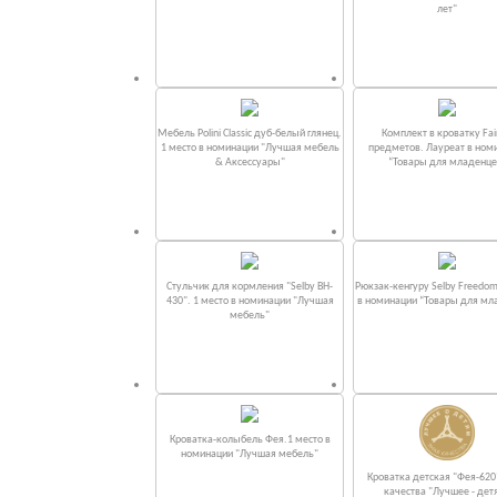
лет"
Мебель Polini Classic дуб-белый глянец.
Комплект в кроватку Fаi
1 место в номинации "Лучшая мебель
предметов. Лауреат в ном
& Аксессуары"
“Товары для младенце
Стульчик для кормления "Selby BH-
Рюкзак-кенгуру Selby Freedom
430". 1 место в номинации "Лучшая
в номинации “Товары для мл
мебель"
Кроватка-колыбель Фея.1 место в
номинации "Лучшая мебель"
Кроватка детская "Фея-620
качества "Лучшее - дет