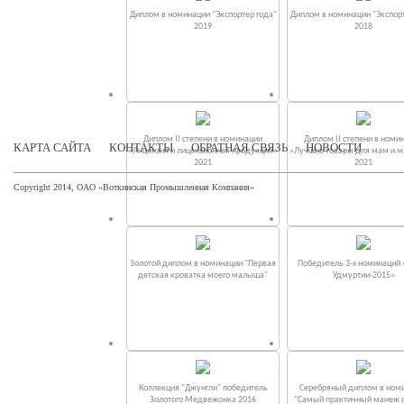
Диплом в номинации "Экспортер года"
Диплом в номинации "Экспорт
2019
2018
Диплом II степени в номинации
Диплом II степени в номи
КАРТА САЙТА
КОНТАКТЫ
ОБРАТНАЯ СВЯЗЬ
НОВОСТИ
«Лицензия и лицензионная продукция»
«Лучшие товары для мам и 
2021
2021
Copyright 2014, ОАО «Воткинская Промышленная Компания»
Золотой диплом в номинации "Первая
Победитель 3-х номинаций
детская кроватка моего малыша"
Удмуртии-2015»
Коллекция "Джунгли" победитель
Серебряный диплом в ном
Золотого Медвежонка 2016
"Самый практичный манеж от