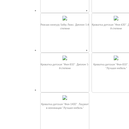
Рюкзак-кенгуру Selby Люкс. Диплом 1-й
Кроватка детская "Фея-630". 
степени
й степени
Кроватка детская "Фея-810". Диплом 1-
Кроватка детская "Фея-810"
й степени
"Лучшая мебель"
Кроватка детская "Фея-1400". Лауреат
в номинации "Лучшая мебель"