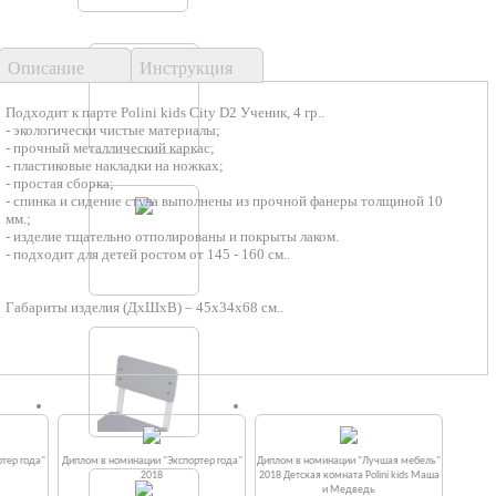
Описание
Инструкция
Подходит к парте Polini kids City D2 Ученик, 4 гр..
- экологически чистые материалы;
- прочный металлический каркас;
- пластиковые накладки на ножках;
- простая сборка;
- спинка и сидение стула выполнены из прочной фанеры толщиной 10
мм.;
- изделие тщательно отполированы и покрыты лаком.
- подходит для детей ростом от 145 - 160 см..
Габариты изделия (ДхШхВ) – 45х34х68 см..
тер года"
Диплом в номинации "Экспортер года"
Диплом в номинации "Лучшая мебель"
2018
2018 Детская комната Polini kids Маша
и Медведь