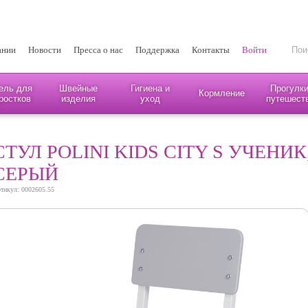
ании
Новости
Пресса о нас
Поддержка
Контакты
Войти
ель для
Швейные
Гигиена и
Прогулки
Кормление
ростков
изделия
уход
путешест
СТУЛ POLINI KIDS CITY S УЧЕНИК,
СЕРЫЙ
тикул: 0002605.55