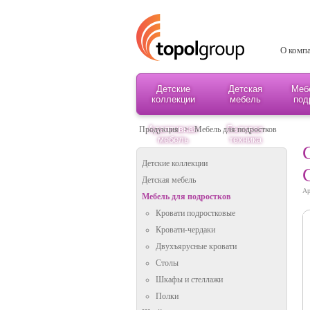
О комп
Детские
Детская
Меб
коллекции
мебель
под
Адаптивная
Бытовая
Продукция
>
Мебель для подростков
мебель
техника
Детские коллекции
Детская мебель
Ар
Мебель для подростков
Кровати подростковые
Кровати-чердаки
Двухъярусные кровати
Столы
Шкафы и стеллажи
Полки