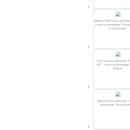
Мебель Polini Classic дуб-бел
1 место в номинации "Лучш
& Аксессуары"
Стульчик для кормления "S
430". 1 место в номинации
мебель"
Кроватка-колыбель Фея.1 
номинации "Лучшая ме