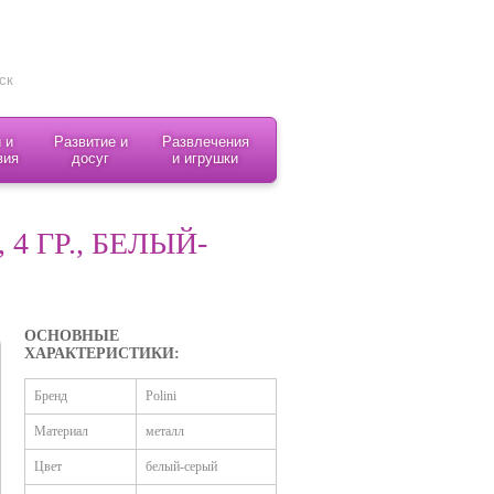
 и
Развитие и
Развлечения
вия
досуг
и игрушки
 4 ГР., БЕЛЫЙ-
ОСНОВНЫЕ
ХАРАКТЕРИСТИКИ:
Бренд
Polini
Материал
металл
Цвет
белый-серый