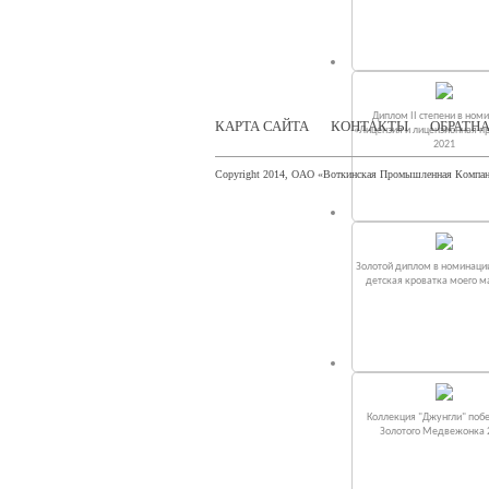
Диплом II степени в ном
КАРТА САЙТА
КОНТАКТЫ
ОБРАТНА
«Лицензия и лицензионная п
2021
Copyright 2014, ОАО «Воткинская Промышленная Компа
Золотой диплом в номинаци
детская кроватка моего 
Коллекция "Джунгли" поб
Золотого Медвежонка 