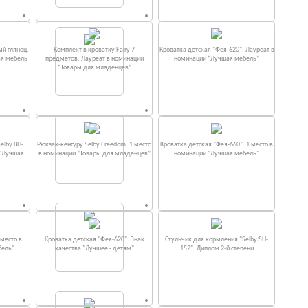
ый глянец.
Комплект в кроватку Fаiry 7
Кроватка детская "Фея-620". Лауреат в
ая мебель
предметов. Лауреат в номинации
номинации “Лучшая мебель”
“Товары для младенцев”
elby BH-
Рюкзак-кенгуру Selby Freedom. 1 место
Кроватка детская "Фея-660". 1 место в
 "Лучшая
в номинации “Товары для младенцев”
номинации "Лучшая мебель"
место в
Кроватка детская "Фея-620". Знак
Стульчик для кормления "Selby SH-
бель"
качества "Лучшее - детям"
152". Диплом 2-й степени