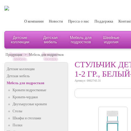
О компании
Новости
Пресса о нас
Поддержка
Контак
Детские
Детская
Мебель для
Швейные
коллекции
мебель
подростков
изделия
Адаптивная
Бытовая
Продукция
>
Мебель для подростков
мебель
техника
СТУЛЬЧИК Д
Детские коллекции
1-2 ГР., БЕЛ
Детская мебель
Артикул: 0002743.31
Мебель для подростков
Кровати подростковые
Кровати-чердаки
Двухъярусные кровати
Столы
Шкафы и стеллажи
Полки