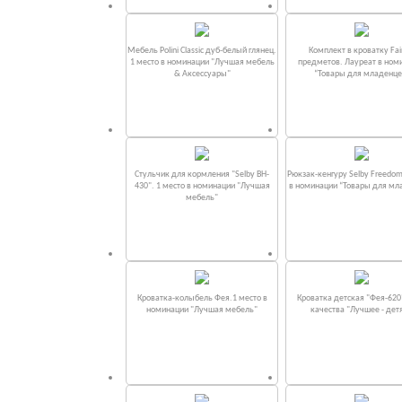
Мебель Polini Classic дуб-белый глянец.
Комплект в кроватку Fаi
1 место в номинации "Лучшая мебель
предметов. Лауреат в ном
& Аксессуары"
“Товары для младенце
Стульчик для кормления "Selby BH-
Рюкзак-кенгуру Selby Freedom
430". 1 место в номинации "Лучшая
в номинации “Товары для мл
мебель"
Кроватка-колыбель Фея.1 место в
Кроватка детская "Фея-620
номинации "Лучшая мебель"
качества "Лучшее - дет