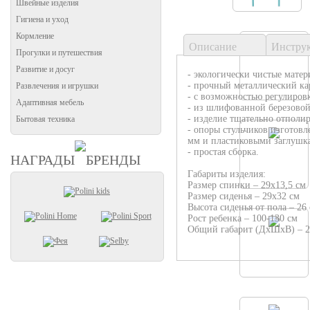
Швейные изделия
Гигиена и уход
Кормление
Описание
Инстру
Прогулки и путешествия
Развитие и досуг
- экологически чистые матер
- прочный металлический ка
Развлечения и игрушки
- с возможностью регулировк
Адаптивная мебель
- из шлифованной березово
- изделие тщательно отполи
Бытовая техника
- опоры стульчиков изготовл
мм и пластиковыми заглушк
- простая сборка.
НАГРАДЫ
БРЕНДЫ
Габариты изделия:
Размер спинки – 29х13,5 см
Размер сиденья – 29х32 см
Высота сиденья от пола – 26 
Рост ребенка – 100-130 см
Общий габарит (ДхШхВ) – 2