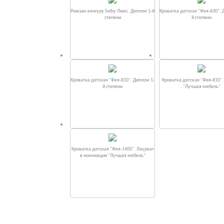
Рюкзак-кенгуру Selby Люкс. Диплом 1-й
Кроватка детская "Фея-630". 
степени
й степени
Кроватка детская "Фея-810". Диплом 1-
Кроватка детская "Фея-810"
й степени
"Лучшая мебель"
Кроватка детская "Фея-1400". Лауреат
в номинации "Лучшая мебель"