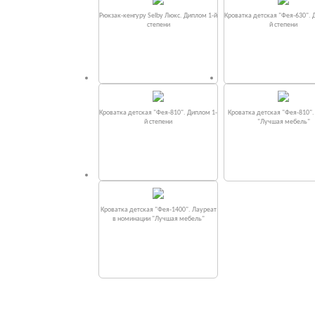
Рюкзак-кенгуру Selby Люкс. Диплом 1-й
Кроватка детская "Фея-630". 
степени
й степени
Кроватка детская "Фея-810". Диплом 1-
Кроватка детская "Фея-810"
й степени
"Лучшая мебель"
Кроватка детская "Фея-1400". Лауреат
в номинации "Лучшая мебель"