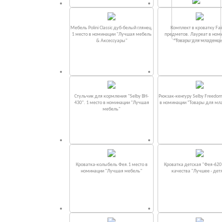
Мебель Polini Classic дуб-белый глянец.
Комплект в кроватку Fаi
1 место в номинации "Лучшая мебель
предметов. Лауреат в ном
& Аксессуары"
“Товары для младенце
Стульчик для кормления "Selby BH-
Рюкзак-кенгуру Selby Freedom
430". 1 место в номинации "Лучшая
в номинации “Товары для мл
мебель"
Кроватка-колыбель Фея.1 место в
Кроватка детская "Фея-620
номинации "Лучшая мебель"
качества "Лучшее - дет