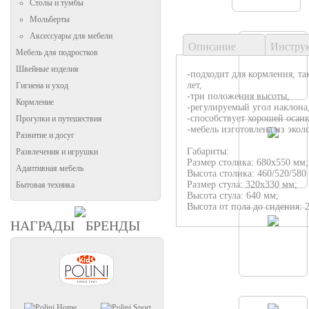
Столы и тумбы
Мольберты
Аксессуары для мебели
Описание
Инстру
Мебель для подростков
Швейные изделия
-подходит для кормления, так
лет,
Гигиена и уход
-три положения высоты,
Кормление
-регулируемый угол наклона
-способствует хорошей осанк
Прогулки и путешествия
-мебель изготовлена из экол
Развитие и досуг
Габариты:
Развлечения и игрушки
Размер столика: 680х550 мм;
Адаптивная мебель
Высота столика: 460/520/580
Размер стула: 320х330 мм;
Бытовая техника
Высота стула: 640 мм;
Высота от пола до сидения: 
НАГРАДЫ
БРЕНДЫ