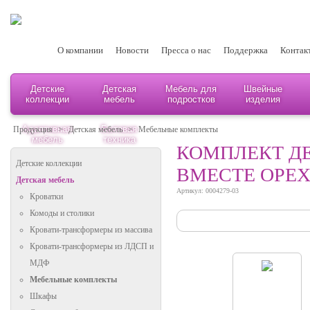
О компании
Новости
Пресса о нас
Поддержка
Контак
Детские
Детская
Мебель для
Швейные
коллекции
мебель
подростков
изделия
Адаптивная
Бытовая
Продукция
>
Детская мебель
>
Мебельные комплекты
мебель
техника
КОМПЛЕКТ ДЕ
Детские коллекции
ВМЕСТЕ ОРЕ
Детская мебель
Артикул: 0004279-03
Кроватки
Комоды и столики
Кровати-трансформеры из массива
Кровати-трансформеры из ЛДСП и
МДФ
Мебельные комплекты
Шкафы