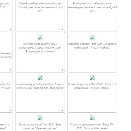
едитель
Серебряный диплом в номинации
Бренд Фея стал победителем в
2016
"Самый практичный манеж от 0 до 1
номинации «Детская кроватка от 0 до 3
лет"
лет»
Комплект в кроватку Fаiry 7
Кроватка детская "Фея-620". Лауреат в
предметов. Лауреат в номинации
номинации “Лучшая мебель”
“Товары для младенцев”
ый глянец.
ая мебель
elby BH-
Рюкзак-кенгуру Selby Freedom. 1 место
Кроватка детская "Фея-660". 1 место в
 "Лучшая
в номинации “Товары для младенцев”
номинации "Лучшая мебель"
место в
Кроватка детская "Фея-620". Знак
Стульчик для кормления "Selby SH-
бель"
качества "Лучшее - детям"
152". Диплом 2-й степени