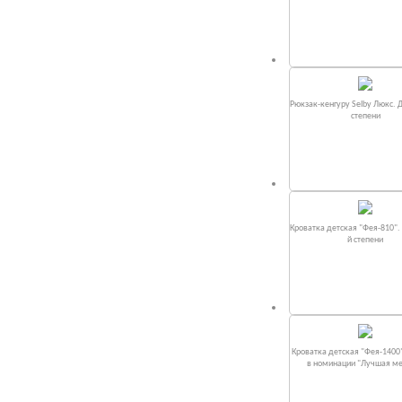
Рюкзак-кенгуру Selby Люкс. 
степени
Кроватка детская "Фея-810".
й степени
Кроватка детская "Фея-1400
в номинации "Лучшая м