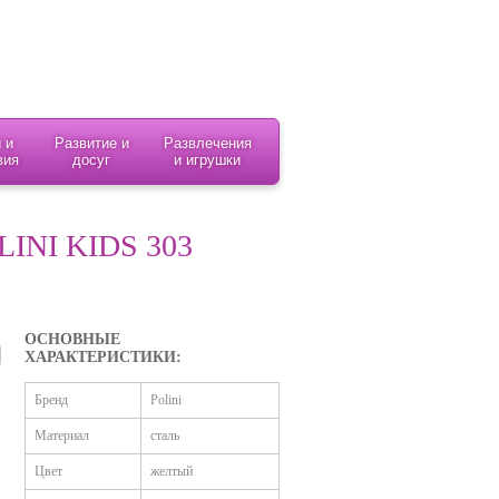
 и
Развитие и
Развлечения
вия
досуг
и игрушки
NI KIDS 303
ОСНОВНЫЕ
ХАРАКТЕРИСТИКИ:
Бренд
Polini
Материал
сталь
Цвет
желтый