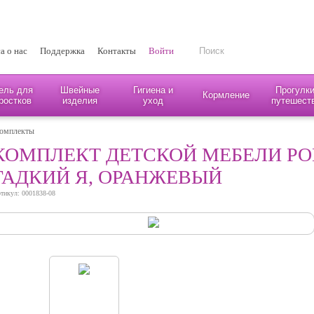
а о нас
Поддержка
Контакты
Войти
ель для
Швейные
Гигиена и
Прогулки
Кормление
ростков
изделия
уход
путешест
комплекты
КОМПЛЕКТ ДЕТСКОЙ МЕБЕЛИ POLI
ГАДКИЙ Я, ОРАНЖЕВЫЙ
тикул: 0001838-08