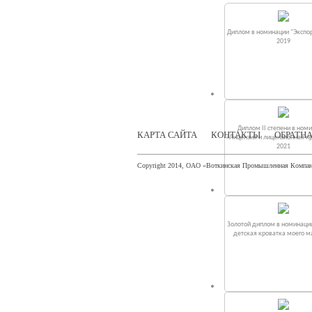
Диплом в номинации "Экспор
2019
Диплом II степени в ном
КАРТА САЙТА
КОНТАКТЫ
ОБРАТНА
«Лицензия и лицензионная п
2021
Copyright 2014, ОАО «Воткинская Промышленная Компа
Золотой диплом в номинаци
детская кроватка моего 