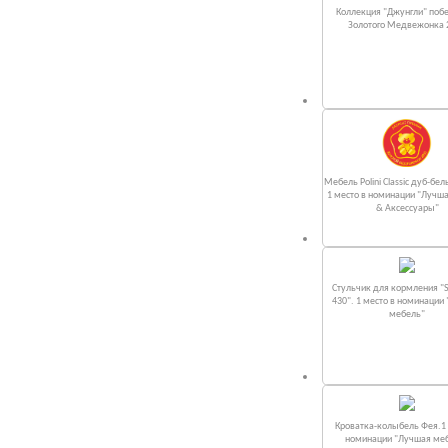
Коллекция "Джунгли" поб
Золотого Медвежонка 
Мебель Polini Classic дуб-бел
1 место в номинации "Лучш
& Аксессуары"
Стульчик для кормления "S
430". 1 место в номинации
мебель"
Кроватка-колыбель Фея.1 
номинации "Лучшая ме