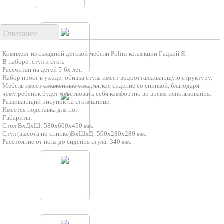
Описание
Комплект из складной детской мебели Polini коллекции Гадкий Я.
В наборе: стул и стол.
Рассчитан на детей 5-6х лет.
Набор прост в уходе: обивка стула имеет водоотталкивающую структуру.
Мебель имеет сглаженные углы,мягкое сидение со спинкой, благодаря
чему ребенок будет чувствовать себя комфортно во время использования.
Развивающий рисунок на столешнице.
Имеется подставка для ног.
Габариты:
Стол ВхДхШ: 580х600х450 мм.
Стул (высота по спинке)ВхШхД: 590х280х280 мм.
Расстояние от пола до сидения стула: 340 мм.