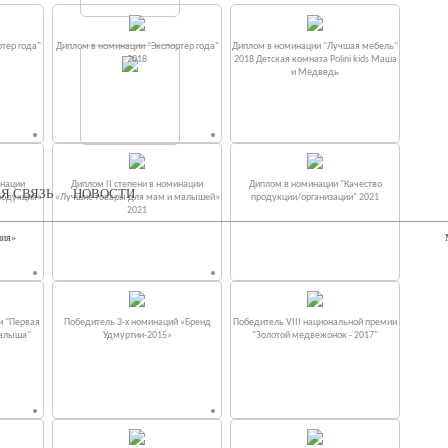
тер года"
Диплом в номинации "Экспортер года"
Диплом в номинации "Лучшая мебель"
2018
2018 Детская комната Polini kids Маша
и Медведь
инации
Диплом II степени в номинации
Диплом в номинации "Качество
Я СВЯЗЬ
НОВОСТИ
родукция»
«Лучшие товары для мам и малышей»
продукции/организации" 2021
2021
ния»
и "Первая
Победитель 3-х номинаций «Бренд
Победитель VIII национальной премии
малыша"
Удмуртии-2015»
"Золотой медвежонок - 2017"