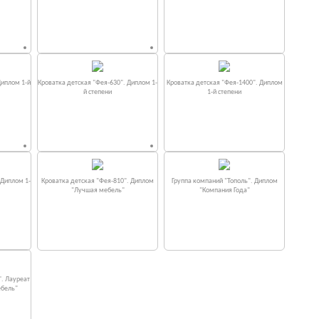
Диплом 1-й
Кроватка детская "Фея-630". Диплом 1-
Кроватка детская "Фея-1400". Диплом
й степени
1-й степени
 Диплом 1-
Кроватка детская "Фея-810". Диплом
Группа компаний "Тополь". Диплом
"Лучшая мебель"
"Компания Года"
". Лауреат
ебель"