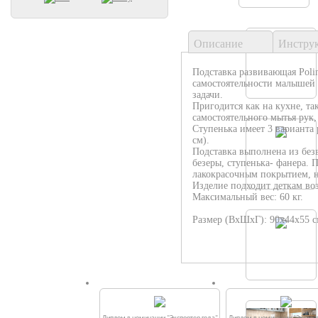
Описание
Инстру
Подставка развивающая Polin
самостоятельности малышей 
задачи.
Пригодится как на кухне, та
самостоятельного мытья рук,
Ступенька имеет 3 варианта 
см).
Подставка выполнена из без
безеры, ступенька- фанера.
лакокрасочным покрытием, н
Изделие подходит деткам возр
Максимальный вес: 60 кг.
Размер (ВхШхГ): 90х44х55 с