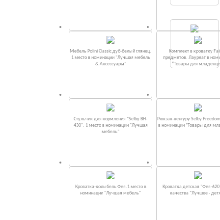
Мебель Polini Classic дуб-белый глянец.
Комплект в кроватку Fаi
1 место в номинации "Лучшая мебель
предметов. Лауреат в ном
& Аксессуары"
“Товары для младенце
Стульчик для кормления "Selby BH-
Рюкзак-кенгуру Selby Freedom
430". 1 место в номинации "Лучшая
в номинации “Товары для мл
мебель"
Кроватка-колыбель Фея.1 место в
Кроватка детская "Фея-620
номинации "Лучшая мебель"
качества "Лучшее - дет