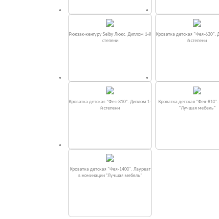
Рюкзак-кенгуру Selby Люкс. Диплом 1-й
Кроватка детская "Фея-630". 
степени
й степени
Кроватка детская "Фея-810". Диплом 1-
Кроватка детская "Фея-810"
й степени
"Лучшая мебель"
Кроватка детская "Фея-1400". Лауреат
в номинации "Лучшая мебель"