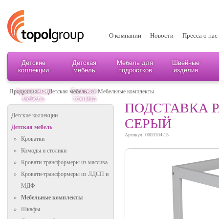
О компании
Новости
Пресса о нас
Детские
Детская
Мебель для
Швейные
коллекции
мебель
подростков
изделия
Адаптивная
Бытовая
Продукция
>
Детская мебель
>
Мебельные комплекты
мебель
техника
ПОДСТАВКА Р
Детские коллекции
СЕРЫЙ
Детская мебель
Артикул: 0003104-15
Кроватки
Комоды и столики
Кровати-трансформеры из массива
Кровати-трансформеры из ЛДСП и
МДФ
Мебельные комплекты
Шкафы