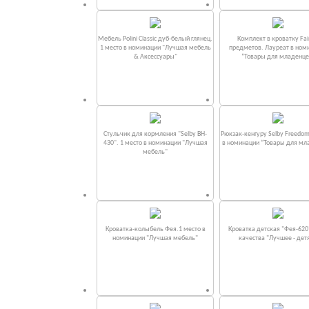
Мебель Polini Classic дуб-белый глянец.
Комплект в кроватку Fаi
1 место в номинации "Лучшая мебель
предметов. Лауреат в ном
& Аксессуары"
“Товары для младенце
Стульчик для кормления "Selby BH-
Рюкзак-кенгуру Selby Freedom
430". 1 место в номинации "Лучшая
в номинации “Товары для мл
мебель"
Кроватка-колыбель Фея.1 место в
Кроватка детская "Фея-620
номинации "Лучшая мебель"
качества "Лучшее - дет