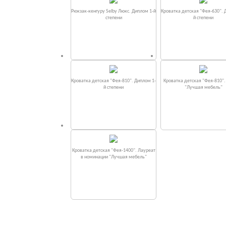
Рюкзак-кенгуру Selby Люкс. Диплом 1-й
Кроватка детская "Фея-630". 
степени
й степени
Кроватка детская "Фея-810". Диплом 1-
Кроватка детская "Фея-810"
й степени
"Лучшая мебель"
Кроватка детская "Фея-1400". Лауреат
в номинации "Лучшая мебель"