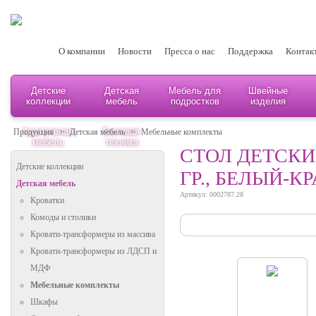
О компании
Новости
Пресса о нас
Поддержка
Контак
Детские
Детская
Мебель для
Швейные
коллекции
мебель
подростков
изделия
Адаптивная
Бытовая
Продукция
>
Детская мебель
>
Мебельные комплекты
мебель
техника
СТОЛ ДЕТСКИ
Детские коллекции
ГР., БЕЛЫЙ-К
Детская мебель
Артикул: 0002787.28
Кроватки
Комоды и столики
Кровати-трансформеры из массива
Кровати-трансформеры из ЛДСП и
МДФ
Мебельные комплекты
Шкафы