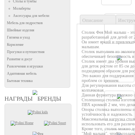
Столы и тумбы
Мольберты
Аксессуары для мебели
Описание
Инстру
Мебель для подростков
Швейные изделия
Столик Фея Мой малыш - это
разработанный для детей от 2
Гигиена и уход
Он имеет яркий и привлекат
Кормление
малышам.
Столик выполнен из экологи
Прогулки и путешествия
обеспечивает безопасность и
Развитие и досуг
Столик имеет два уровня выс
для деток ростом от 85 см до
Развлечения и игрушки
подходящим образом для рос
Адаптивная мебель
Это важно для поддержания
проблем со зрением.
Бытовая техника
Для регулирования высоты с
колпачковая.
Данная фурнитура надежно 
НАГРАДЫ
БРЕНДЫ
Столешница столика изгото
ПВХ кромкой 2 мм, что дела
Опоры столика выполнены из
устойчивость и надежность.
Максимальная нагрузка столи
использовать его для различ
Кроме того, столик можно д
"Мой малыш", чтобы создат