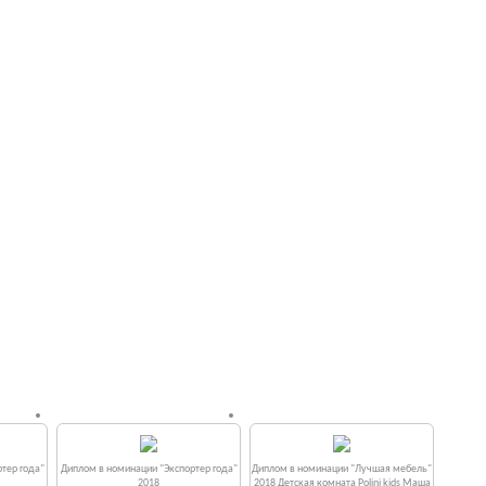
тер года"
Диплом в номинации "Экспортер года"
Диплом в номинации "Лучшая мебель"
2018
2018 Детская комната Polini kids Маша