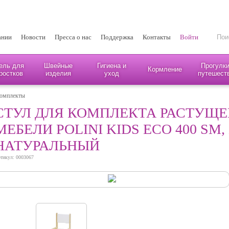
ании
Новости
Пресса о нас
Поддержка
Контакты
Войти
ель для
Швейные
Гигиена и
Прогулки
Кормление
ростков
изделия
уход
путешест
комплекты
СТУЛ ДЛЯ КОМПЛЕКТА РАСТУЩЕ
МЕБЕЛИ POLINI KIDS ECO 400 SM,
НАТУРАЛЬНЫЙ
тикул: 0003067