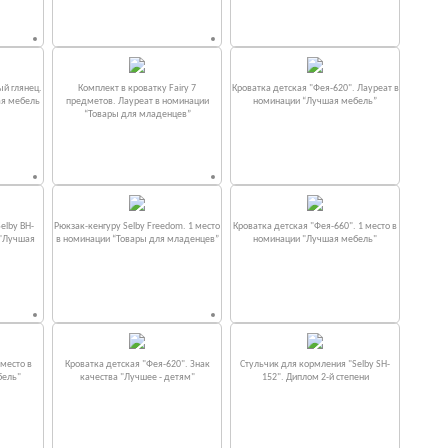
ый глянец.
Комплект в кроватку Fаiry 7
Кроватка детская "Фея-620". Лауреат в
ая мебель
предметов. Лауреат в номинации
номинации “Лучшая мебель”
“Товары для младенцев”
elby BH-
Рюкзак-кенгуру Selby Freedom. 1 место
Кроватка детская "Фея-660". 1 место в
 "Лучшая
в номинации “Товары для младенцев”
номинации "Лучшая мебель"
место в
Кроватка детская "Фея-620". Знак
Стульчик для кормления "Selby SH-
бель"
качества "Лучшее - детям"
152". Диплом 2-й степени