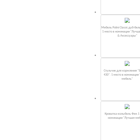
Мебель Polini Classic дуб-бел
1 место в номинации "Лучш
& Аксессуары"
Стульчик для кормления "S
430". 1 место в номинации
мебель"
Кроватка-колыбель Фея.1 
номинации "Лучшая ме