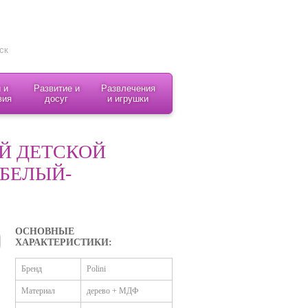
 и
Развитие и
Развлечения
вия
досуг
и игрушки
Й ДЕТСКОЙ
 БЕЛЫЙ-
ОСНОВНЫЕ
ХАРАКТЕРИСТИКИ:
Бренд
Polini
Материал
дерево + МДФ