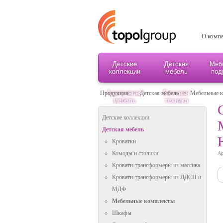
О комп
Детские
Детская
Меб
коллекции
мебель
под
Адаптивная
Бытовая
Продукция
>
Детская мебель
>
Мебельные 
мебель
техника
Детские коллекции
Детская мебель
Кроватки
Комоды и столики
Ар
Кровати-трансформеры из массива
Кровати-трансформеры из ЛДСП и
МДФ
Мебельные комплекты
Шкафы