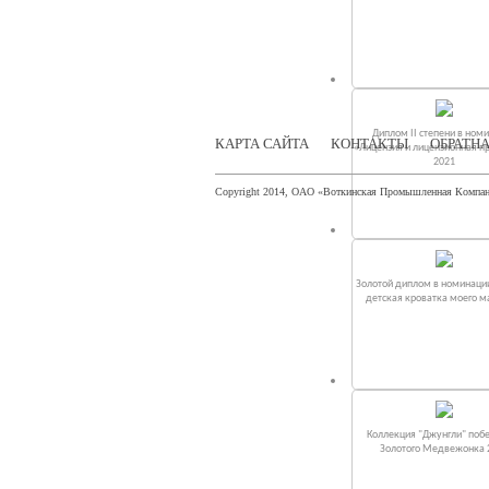
Диплом II степени в ном
КАРТА САЙТА
КОНТАКТЫ
ОБРАТНА
«Лицензия и лицензионная п
2021
Copyright 2014, ОАО «Воткинская Промышленная Компа
Золотой диплом в номинаци
детская кроватка моего 
Коллекция "Джунгли" поб
Золотого Медвежонка 