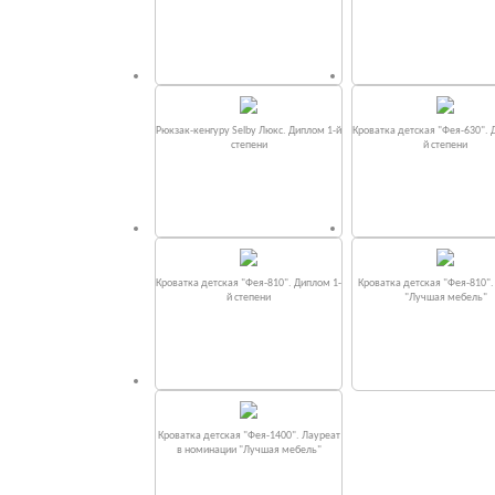
Рюкзак-кенгуру Selby Люкс. Диплом 1-й
Кроватка детская "Фея-630". 
степени
й степени
Кроватка детская "Фея-810". Диплом 1-
Кроватка детская "Фея-810"
й степени
"Лучшая мебель"
Кроватка детская "Фея-1400". Лауреат
в номинации "Лучшая мебель"