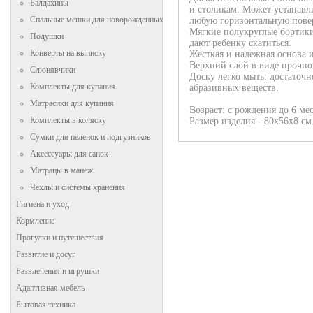
Балдахины
и столикам. Может устанавли
Спальные мешки для новорожденных
любую горизонтальную пове
Мягкие полукруглые бортики
Подушки
дают ребенку скатиться.
Конверты на выписку
Жесткая и надежная основа и
Верхний слой в виде прочно
Слюнявчики
Доску легко мыть: достаточн
Комплекты для купания
абразивных веществ.
Матрасики для купания
Возраст: с рождения до 6 ме
Комплекты в коляску
Размер изделия - 80х56х8 см
Сумки для пеленок и подгузников
Аксессуары для санок
Матрацы в манеж
Чехлы и системы хранения
Гигиена и уход
Кормление
Прогулки и путешествия
Развитие и досуг
Развлечения и игрушки
Адаптивная мебель
Бытовая техника