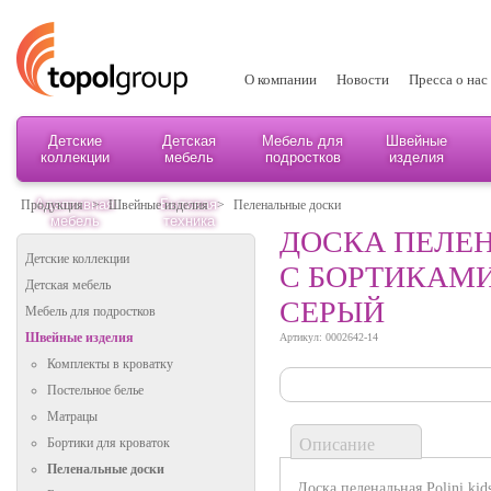
О компании
Новости
Пресса о нас
Детские
Детская
Мебель для
Швейные
коллекции
мебель
подростков
изделия
Адаптивная
Бытовая
Продукция
>
Швейные изделия
>
Пеленальные доски
мебель
техника
ДОСКА ПЕЛЕН
Детские коллекции
С БОРТИКАМИ
Детская мебель
СЕРЫЙ
Мебель для подростков
Швейные изделия
Артикул: 0002642-14
Комплекты в кроватку
Постельное белье
Матрацы
Описание
Бортики для кроваток
Пеленальные доски
Доска пеленальная Polini ki