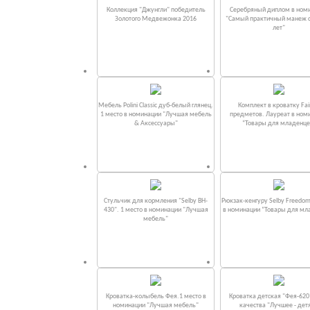
Коллекция "Джунгли" победитель
Серебряный диплом в ном
Золотого Медвежонка 2016
"Самый практичный манеж от
лет"
Мебель Polini Classic дуб-белый глянец.
Комплект в кроватку Fаi
1 место в номинации "Лучшая мебель
предметов. Лауреат в ном
& Аксессуары"
“Товары для младенце
Стульчик для кормления "Selby BH-
Рюкзак-кенгуру Selby Freedom
430". 1 место в номинации "Лучшая
в номинации “Товары для мл
мебель"
Кроватка-колыбель Фея.1 место в
Кроватка детская "Фея-620
номинации "Лучшая мебель"
качества "Лучшее - дет