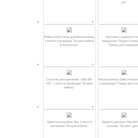
лет"
Мебель Polini Classic дуб-белый глянец.
Комплект в кроватку Fаi
1 место в номинации "Лучшая мебель
предметов. Лауреат в ном
& Аксессуары"
“Товары для младенце
Стульчик для кормления "Selby BH-
Рюкзак-кенгуру Selby Freedom
430". 1 место в номинации "Лучшая
в номинации “Товары для мл
мебель"
Кроватка-колыбель Фея.1 место в
Кроватка детская "Фея-620
номинации "Лучшая мебель"
качества "Лучшее - дет