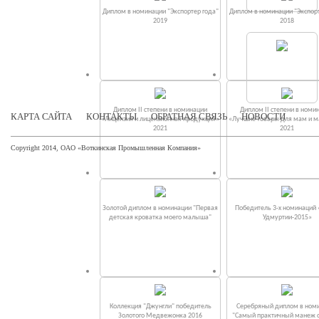
Диплом в номинации "Экспортер года"
Диплом в номинации "Экспорт
2019
2018
Диплом II степени в номинации
Диплом II степени в номи
КАРТА САЙТА
КОНТАКТЫ
ОБРАТНАЯ СВЯЗЬ
НОВОСТИ
«Лицензия и лицензионная продукция»
«Лучшие товары для мам и 
2021
2021
Copyright 2014, ОАО «Воткинская Промышленная Компания»
Золотой диплом в номинации "Первая
Победитель 3-х номинаций
детская кроватка моего малыша"
Удмуртии-2015»
Коллекция "Джунгли" победитель
Серебряный диплом в ном
Золотого Медвежонка 2016
"Самый практичный манеж от