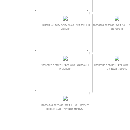
Рюкзак-кенгуру Selby Люкс. Диплом 1-й
Кроватка детская "Фея-630". 
степени
й степени
Кроватка детская "Фея-810". Диплом 1-
Кроватка детская "Фея-810"
й степени
"Лучшая мебель"
Кроватка детская "Фея-1400". Лауреат
в номинации "Лучшая мебель"