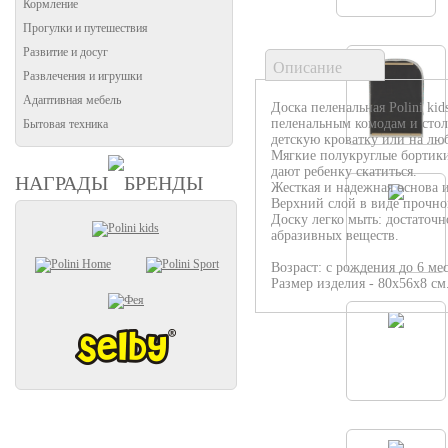
Кормление
Прогулки и путешествия
Развитие и досуг
Описание
Развлечения и игрушки
Адаптивная мебель
Доска пеленальная Polini ki
пеленальным комодам и стол
Бытовая техника
детскую кроватку или на лю
Мягкие полукруглые бортики
дают ребенку скатиться.
НАГРАДЫ
БРЕНДЫ
Жесткая и надежная основа и
Верхний слой в виде прочно
Доску легко мыть: достаточн
абразивных веществ.
Возраст: с рождения до 6 ме
Размер изделия - 80х56х8 см