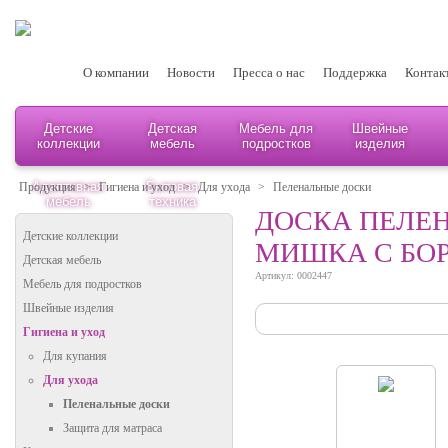
О компании
Новости
Пресса о нас
Поддержка
Контак
Детские
Детская
Мебель для
Швейные
коллекции
мебель
подростков
изделия
Адаптивная
Бытовая
Продукция
>
Гигиена и уход
>
Для ухода
>
Пеленальные доски
мебель
техника
ДОСКА ПЕЛЕН
Детские коллекции
МИШКА С БОР
Детская мебель
Артикул: 0002447
Мебель для подростков
Швейные изделия
Гигиена и уход
Для купания
Для ухода
Пеленальные доски
Защита для матраса