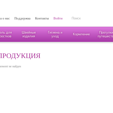
а о нас
Поддержка
Контакты
Войти
ель для
Швейные
Гигиена и
Прогулки
Кормление
ростков
изделия
уход
путешест
ПРОДУКЦИЯ
лемент не найден