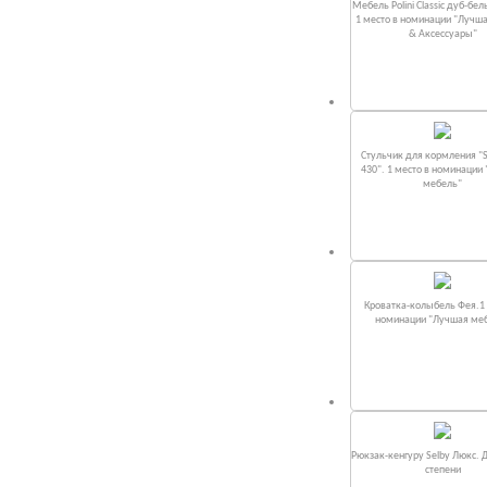
Мебель Polini Classic дуб-бел
1 место в номинации "Лучш
& Аксессуары"
Стульчик для кормления "S
430". 1 место в номинации
мебель"
Кроватка-колыбель Фея.1 
номинации "Лучшая ме
Рюкзак-кенгуру Selby Люкс. 
степени