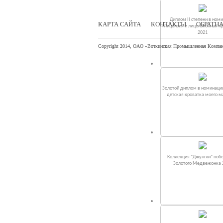
Диплом II степени в ном
КАРТА САЙТА
КОНТАКТЫ
ОБРАТНА
«Лицензия и лицензионная п
2021
Copyright 2014, ОАО «Воткинская Промышленная Компа
Золотой диплом в номинаци
детская кроватка моего 
Коллекция "Джунгли" поб
Золотого Медвежонка 