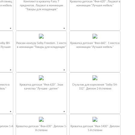
ый глянец.
Комплект в кроватку Fаiry 7
Кроватка детская "Фея-620". Лауреат в
ая мебель
предметов. Лауреат в номинации
номинации “Лучшая мебель”
“Товары для младенцев”
elby BH-
Рюкзак-кенгуру Selby Freedom. 1 место
Кроватка детская "Фея-660". 1 место в
 "Лучшая
в номинации “Товары для младенцев”
номинации "Лучшая мебель"
место в
Кроватка детская "Фея-620". Знак
Стульчик для кормления "Selby SH-
бель"
качества "Лучшее - детям"
152". Диплом 2-й степени
Диплом 1-й
Кроватка детская "Фея-630". Диплом 1-
Кроватка детская "Фея-1400". Диплом
й степени
1-й степени