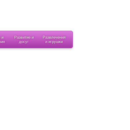
 и
Развитие и
Развлечения
вия
досуг
и игрушки