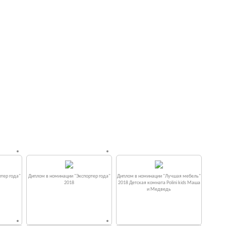
тер года"
Диплом в номинации "Экспортер года"
Диплом в номинации "Лучшая мебель"
2018
2018 Детская комната Polini kids Маша
и Медведь