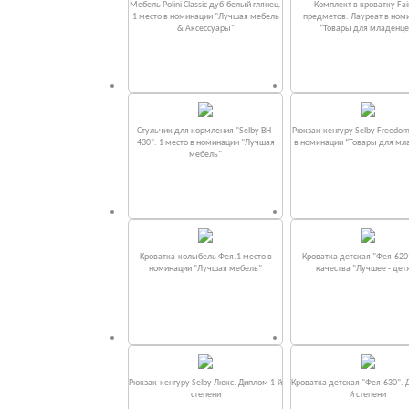
Мебель Polini Classic дуб-белый глянец.
Комплект в кроватку Fаi
1 место в номинации "Лучшая мебель
предметов. Лауреат в ном
& Аксессуары"
“Товары для младенце
Стульчик для кормления "Selby BH-
Рюкзак-кенгуру Selby Freedom
430". 1 место в номинации "Лучшая
в номинации “Товары для мл
мебель"
Кроватка-колыбель Фея.1 место в
Кроватка детская "Фея-620
номинации "Лучшая мебель"
качества "Лучшее - дет
Рюкзак-кенгуру Selby Люкс. Диплом 1-й
Кроватка детская "Фея-630". 
степени
й степени