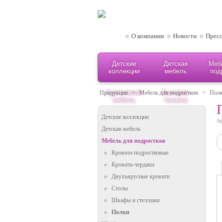
О компании
Новости
Пресс
Детские
Детская
Меб
коллекции
мебель
под
Адаптивная
Бытовая
Продукция
>
Мебель для подростков
>
Пол
мебель
техника
Детские коллекции
Ар
Детская мебель
Мебель для подростков
Кровати подростковые
Кровати-чердаки
Двухъярусные кровати
Столы
Шкафы и стеллажи
Полки