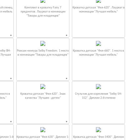
ый глянец.
Комплект в кроватку Fаiry 7
Кроватка детская "Фея-620". Лауреат в
ая мебель
предметов. Лауреат в номинации
номинации “Лучшая мебель”
“Товары для младенцев”
elby BH-
Рюкзак-кенгуру Selby Freedom. 1 место
Кроватка детская "Фея-660". 1 место в
 "Лучшая
в номинации “Товары для младенцев”
номинации "Лучшая мебель"
место в
Кроватка детская "Фея-620". Знак
Стульчик для кормления "Selby SH-
бель"
качества "Лучшее - детям"
152". Диплом 2-й степени
Диплом 1-й
Кроватка детская "Фея-630". Диплом 1-
Кроватка детская "Фея-1400". Диплом