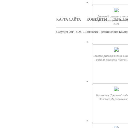
Диплом II степени в ном
КАРТА САЙТА
КОНТАКТЫ
ОБРАТНА
«Лицензия и лицензионная п
2021
Copyright 2014, ОАО «Воткинская Промышленная Компа
Золотой диплом в номинаци
детская кроватка моего 
Коллекция "Джунгли" поб
Золотого Медвежонка 