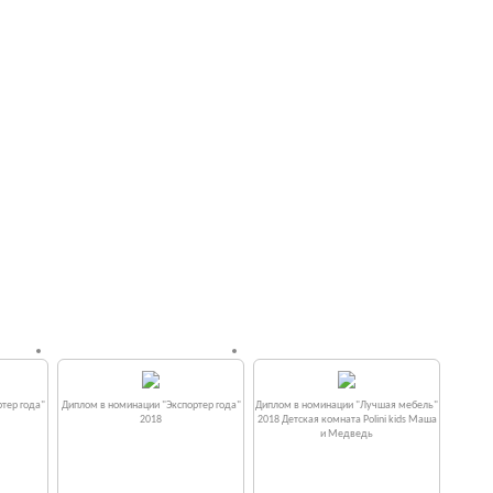
тер года"
Диплом в номинации "Экспортер года"
Диплом в номинации "Лучшая мебель"
2018
2018 Детская комната Polini kids Маша
и Медведь