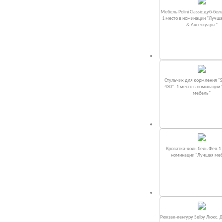
Мебель Polini Classic дуб-бел
1 место в номинации "Лучш
& Аксессуары"
Стульчик для кормления "S
430". 1 место в номинации
мебель"
Кроватка-колыбель Фея.1 
номинации "Лучшая ме
Рюкзак-кенгуру Selby Люкс. 