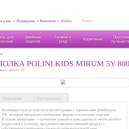
а о нас
Поддержка
Контакты
Войти
ель для
Швейные
Гигиена и
Прогулки
Кормление
ростков
изделия
уход
путешест
ки
ПОЛКА POLINI KIDS MIRUM 5Y 8
тикул: 0002095.129
Описание
Инструкция
Коллекция стала результатом коллаборации с израильским дизайнером
Y.B., который предложил необычные формы и геометрию изделий.
В основе концепции – стремление изменить повседневную жизнь детей и
подростков к лучшему, предложить им качественный продукт с
собственным узнаваемым стилем по привлекательной цене.