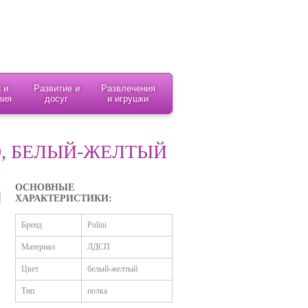
 и
Развитие и
Развлечения
вия
досуг
и игрушки
00, БЕЛЫЙ-ЖЕЛТЫЙ
ОСНОВНЫЕ
ХАРАКТЕРИСТИКИ:
Бренд
Polini
Материал
ЛДСП
Цвет
белый-желтый
Тип
полка