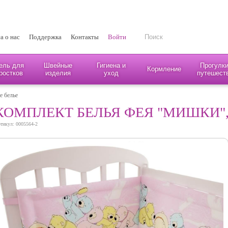
а о нас
Поддержка
Контакты
Войти
ель для
Швейные
Гигиена и
Прогулки
Кормление
ростков
изделия
уход
путешест
е белье
КОМПЛЕКТ БЕЛЬЯ ФЕЯ "МИШКИ"
тикул: 0005564-2