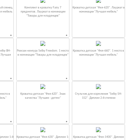
ый глянец.
Комплект в кроватку Fаiry 7
Кроватка детская "Фея-620". Лауреат в
ая мебель
предметов. Лауреат в номинации
номинации “Лучшая мебель”
“Товары для младенцев”
elby BH-
Рюкзак-кенгуру Selby Freedom. 1 место
Кроватка детская "Фея-660". 1 место в
 "Лучшая
в номинации “Товары для младенцев”
номинации "Лучшая мебель"
место в
Кроватка детская "Фея-620". Знак
Стульчик для кормления "Selby SH-
бель"
качества "Лучшее - детям"
152". Диплом 2-й степени
Диплом 1-й
Кроватка детская "Фея-630". Диплом 1-
Кроватка детская "Фея-1400". Диплом