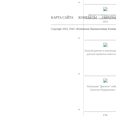
Диплом II степени в ном
КАРТА САЙТА
КОНТАКТЫ
ОБРАТНА
«Лицензия и лицензионная п
2021
Copyright 2014, ОАО «Воткинская Промышленная Компа
Золотой диплом в номинаци
детская кроватка моего 
Коллекция "Джунгли" поб
Золотого Медвежонка 