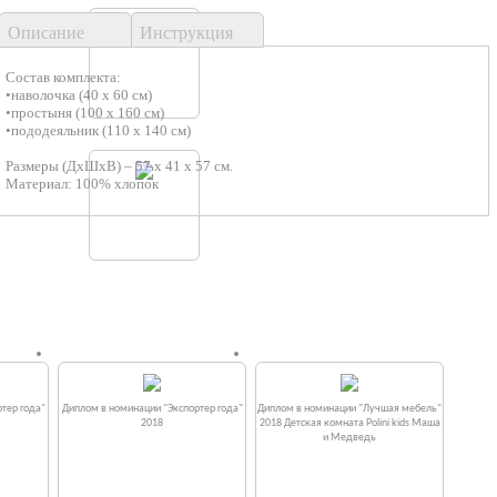
Описание
Инструкция
Состав комплекта:
•наволочка (40 х 60 см)
•простыня (100 х 160 см)
•пододеяльник (110 х 140 см)
Размеры (ДхШхВ) – 57 х 41 х 57 см.
Материал: 100% хлопок
тер года"
Диплом в номинации "Экспортер года"
Диплом в номинации "Лучшая мебель"
2018
2018 Детская комната Polini kids Маша
и Медведь