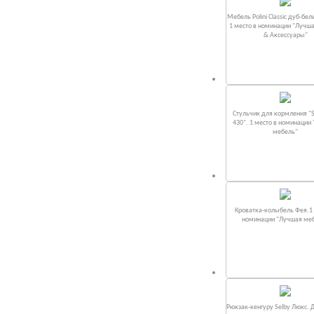
Мебель Polini Classic дуб-бел
1 место в номинации "Лучш
& Аксессуары"
Стульчик для кормления "S
430". 1 место в номинации
мебель"
Кроватка-колыбель Фея.1 
номинации "Лучшая ме
Рюкзак-кенгуру Selby Люкс. 