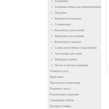
Балдахины
Спальные мешки для новорожденных
Подушки
Конверты на выписку
Слюнявчики
Комплекты для купания
Матрасики для купания
Комплекты в коляску
Сумки для пеленок и подгузников
Аксессуары для санок
Матрацы в манеж
Чехлы и системы хранения
Гигиена и уход
Кормление
Прогулки и путешествия
Развитие и досуг
Развлечения и игрушки
Адаптивная мебель
Бытовая техника