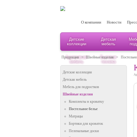
О компании
Новости
Пресс
Детские
Детская
Меб
коллекции
мебель
под
Адаптивная
Бытовая
Продукция
>
Швейные изделия
>
Постельно
мебель
техника
Детские коллекции
Ар
Детская мебель
Мебель для подростков
Швейные изделия
Комплекты в кроватку
Постельное белье
Матрацы
Бортики для кроваток
Пеленальные доски